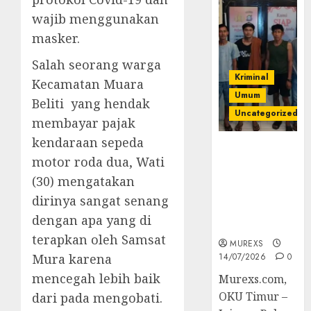
wajib menggunakan
masker.
Salah seorang warga
Kriminal
Kecamatan Muara
Umum
Beliti yang hendak
Uncategorized
membayar pajak
kendaraan sepeda
Polres OKUT
motor roda dua, Wati
Gagalkan
Pengiriman
(30) mengatakan
368 Ton
dirinya sangat senang
Batubara
dengan apa yang di
Ilegal
terapkan oleh Samsat
MUREXS
Mura karena
14/07/2026
0
mencegah lebih baik
Murexs.com,
OKU Timur –
dari pada mengobati.