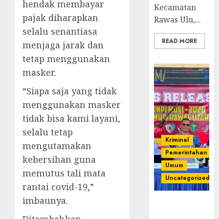
hendak membayar
Kecamatan
pajak diharapkan
Rawas Ulu,...
selalu senantiasa
READ MORE
menjaga jarak dan
tetap menggunakan
masker.
“Siapa saja yang tidak
menggunakan masker
tidak bisa kami layani,
selalu tetap
Kriminal
mengutamakan
Pemerintahan
kebersihan guna
Umum
memutus tali mata
Uncategorized
rantai covid-19,”
imbaunya.
Operasi
Senpi musi