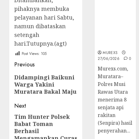
Ditambahkan,
2026,Polres
pihaknya membuka
Muratara
pelayanan hari Sabtu,
Berhasil
Ungkap
namun dibataskan
Kejahatan
setengah
Senjata Api
hari.Tutupnya.(agt)
Ilegal
MUREXS
Post Views:
105
27/06/2026
0
Post
Previous
Murexs.com,
navigation
Previous
Muratara–
Didampingi Baikuni
Warga Yakini
post:
Polres Musi
Muratara Bakal Maju
Rawas Utara
menerima 8
Next
senjata api
rakitan
Tim Hunter Polsek
Next
(Senpira) hasil
Babat Toman
post:
Berhasil
penyerahan...
Mengamankan Curas