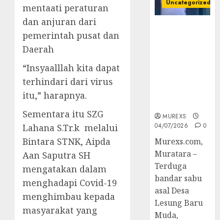
Uncategorized
mentaati peraturan
dan anjuran dari
Bandar Sabu
pemerintah pusat dan
Asal Rawas
Daerah
Ulu Musi
Rawas Utara
“Insyaalllah kita dapat
Di Sergap Set
terhindari dari virus
Res Narkoba
Polres
itu,” harapnya.
Muratara
Sementara itu SZG
MUREXS
04/07/2026
0
Lahana S.Tr.k melalui
Bintara STNK, Aipda
Murexs.com,
Muratara –
Aan Saputra SH
Terduga
mengatakan dalam
bandar sabu
menghadapi Covid-19
asal Desa
menghimbau kepada
Lesung Baru
masyarakat yang
Muda,