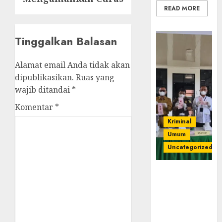
READ MORE
Tinggalkan Balasan
Alamat email Anda tidak akan
dipublikasikan.
Ruas yang
wajib ditandai
*
Komentar
*
Kriminal
Umum
Uncategorized
‎Kejari Empat
Lawang
Musnahkan
Barang Bukti
45 Perkara