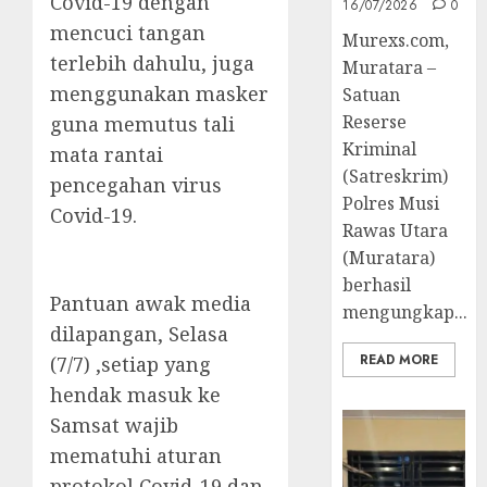
Covid-19 dengan
16/07/2026
0
mencuci tangan
Murexs.com,
terlebih dahulu, juga
Muratara –
menggunakan masker
Satuan
Reserse
guna memutus tali
Kriminal
mata rantai
(Satreskrim)
pencegahan virus
Polres Musi
Covid-19.
Rawas Utara
(Muratara)
berhasil
Pantuan awak media
mengungkap...
dilapangan, Selasa
READ MORE
(7/7) ,setiap yang
hendak masuk ke
Samsat wajib
mematuhi aturan
protokol Covid-19 dan