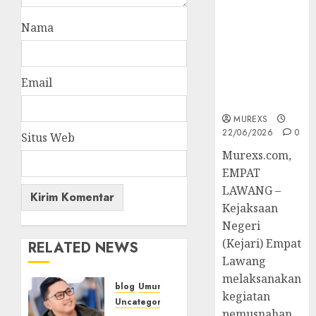
Berkekuatan
Hukum
Nama
Tetap,
Tegaskan
Komitmen
Email
Penegakan
Hukum‎
MUREXS
22/06/2026
0
Situs Web
‎Murexs.com,
EMPAT
LAWANG –
Kejaksaan
Negeri
(Kejari) Empat
RELATED NEWS
Lawang
melaksanakan
blog
Umum
kegiatan
Uncategorized
pemusnahan