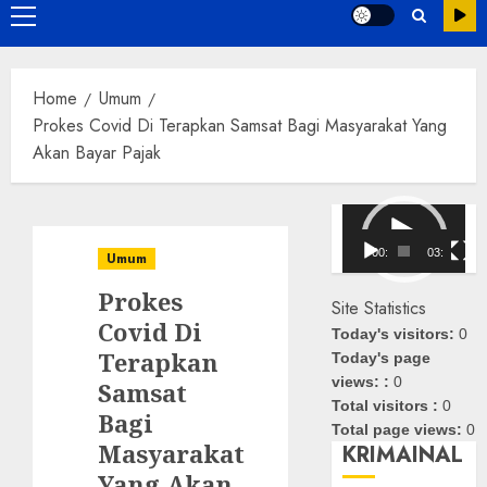
Primary
Menu
Home
Umum
Prokes Covid Di Terapkan Samsat Bagi Masyarakat Yang
Akan Bayar Pajak
Pemutar
Video
00:00
03:08
Umum
Prokes
Site Statistics
Covid Di
Today's visitors:
0
Terapkan
Today's page
views: :
0
Samsat
Total visitors :
0
Bagi
Total page views:
0
Masyarakat
KRIMAINAL
Yang Akan