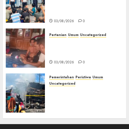
Pengarahan WBP, Tekankan
Keamanan, Kebersihan dan
Kesehatan‎
03/08/2026
0
Pertanian
Umum
Uncategorized
Lagi Menyadap Karet Dua
Petani Asal Desa Lesung Batu
Muda Diserang Beruang Liar
03/08/2026
0
Pemerintahan
Peristiwa
Umum
Uncategorized
Direktur Dan Pemilik Truk
Tangki Ditetapkan Sebagai
Tersangka Atas Kecelakaan
Bus ALS yang Tewaskan 19
Orang
03/08/2026
0