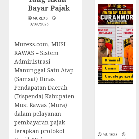
Bayar Pajak
MUREXS
10/09/2025
Murexs.com, MUSI
RAWAS – Sistem
Kriminal
Administrasi
Umum
Manunggal Satu Atap
Uncategorized
(Samsat) Dinas
Pendapatan Daerah
Kasatreskrim
(Dispenda) Kabupaten
Polres
Musi Rawas (Mura)
Muratara
ungkap Dua
dalam pelayanan
Pelaku
pembayaran pajak
Curanmor
terapkan protokol
MUREXS