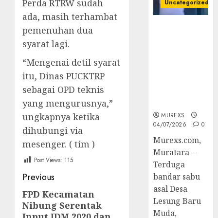
Perda RTRW sudah
Uncategorized
ada, masih terhambat
Bandar Sabu
pemenuhan dua
Asal Rawas
syarat lagi.
Ulu Musi
Rawas Utara
“Mengenai detil syarat
Di Sergap Set
itu, Dinas PUCKTRP
Res Narkoba
sebagai OPD teknis
Polres
yang mengurusnya,”
Muratara
ungkapnya ketika
MUREXS
04/07/2026
0
dihubungi via
Murexs.com,
mesenger. ( tim )
Muratara –
Post Views:
115
Terduga
Post
Previous
bandar sabu
asal Desa
navigation
FPD Kecamatan
Previous
Lesung Baru
Nibung Serentak
post:
Muda,
Input IDM 2020 dan