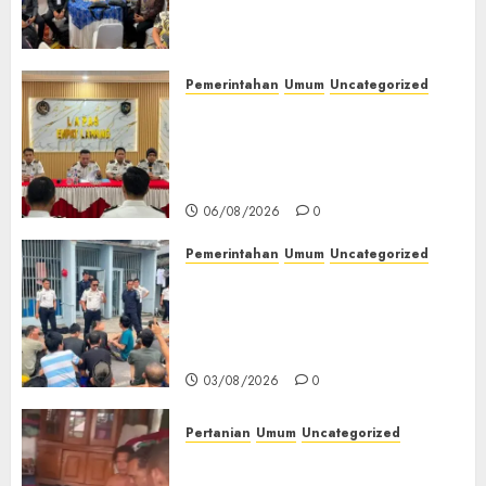
(TOT) AI Aman dan
Bertanggung Jawab
07/08/2026
0
Pemerintahan
Umum
Uncategorized
‎Lapas Empat Lawang
Matangkan Persiapan
Peringatan HUT ke-81
Kemerdekaan RI‎
06/08/2026
0
Pemerintahan
Umum
Uncategorized
‎Lapas Empat Lawang Berikan
Pengarahan WBP, Tekankan
Keamanan, Kebersihan dan
Kesehatan‎
03/08/2026
0
Pertanian
Umum
Uncategorized
Lagi Menyadap Karet Dua
Petani Asal Desa Lesung Batu