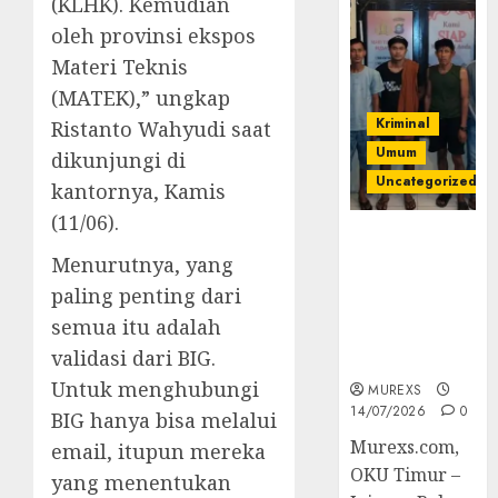
(KLHK). Kemudian
oleh provinsi ekspos
Materi Teknis
(MATEK),” ungkap
Kriminal
Ristanto Wahyudi saat
Umum
dikunjungi di
Uncategorized
kantornya, Kamis
(11/06).
Polres OKUT
Menurutnya, yang
Gagalkan
Pengiriman
paling penting dari
368 Ton
semua itu adalah
Batubara
validasi dari BIG.
Ilegal
Untuk menghubungi
MUREXS
14/07/2026
0
BIG hanya bisa melalui
Murexs.com,
email, itupun mereka
OKU Timur –
yang menentukan