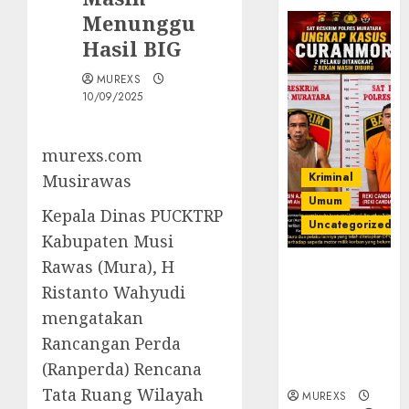
Menunggu
Hasil BIG
MUREXS
10/09/2025
murexs.com
Kriminal
Musirawas
Umum
Kepala Dinas PUCKTRP
Uncategorized
Kabupaten Musi
Rawas (Mura), H
Kasatreskrim
Ristanto Wahyudi
Polres
Muratara
mengatakan
ungkap Dua
Rancangan Perda
Pelaku
(Ranperda) Rencana
Curanmor
Tata Ruang Wilayah
MUREXS