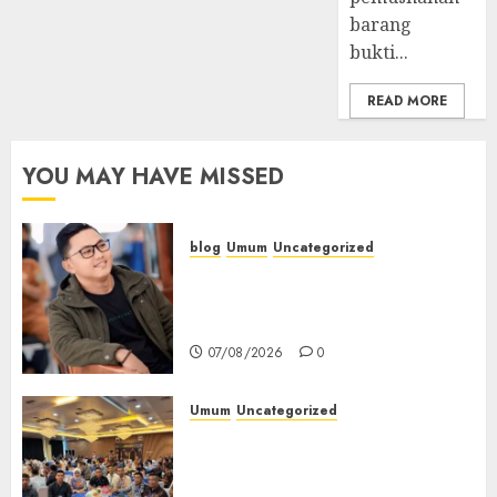
barang
bukti...
READ MORE
YOU MAY HAVE MISSED
blog
Umum
Uncategorized
Tampu Bolon: Semula Bersua
Setia, Retak Kaca di Bibir
Jendela
07/08/2026
0
Umum
Uncategorized
Tingkatkan Profesionalisme,
Wakapolres Polres Muratara
Ikuti Training of Trainer