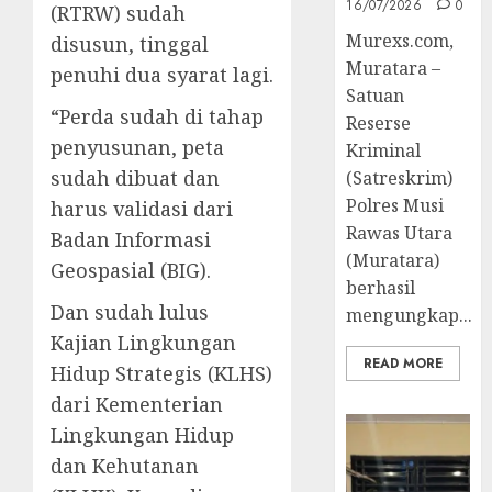
16/07/2026
0
(RTRW) sudah
Murexs.com,
disusun, tinggal
Muratara –
penuhi dua syarat lagi.
Satuan
“Perda sudah di tahap
Reserse
penyusunan, peta
Kriminal
sudah dibuat dan
(Satreskrim)
Polres Musi
harus validasi dari
Rawas Utara
Badan Informasi
(Muratara)
Geospasial (BIG).
berhasil
Dan sudah lulus
mengungkap...
Kajian Lingkungan
READ MORE
Hidup Strategis (KLHS)
dari Kementerian
Lingkungan Hidup
dan Kehutanan