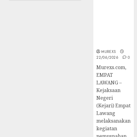
Berkekuatan
Ikuti
Hukum
Training
Tetap,
of
Tegaskan
Trainer
Komitmen
(TOT)
Penegakan
AI
Hukum‎
Aman
dan
MUREXS
Bertanggung
22/06/2026
0
Jawab
‎Murexs.com,
EMPAT
07/08/2026
LAWANG –
0
Kejaksaan
Negeri
(Kejari) Empat
Lawang
melaksanakan
kegiatan
pemusnahan