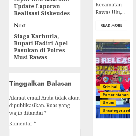
Kecamatan
Update Laporan
Rawas Ulu,...
Realisasi Siskeudes
Next
READ MORE
Siaga Karhutla,
Next
Bupati Hadiri Apel
post:
Pasukan di Polres
Musi Rawas
Tinggalkan Balasan
Kriminal
Pemerintahan
Alamat email Anda tidak akan
Umum
dipublikasikan.
Ruas yang
Uncategorized
wajib ditandai
*
Komentar
*
Operasi
Senpi musi