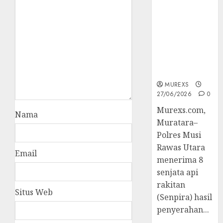
2026,Polres
Muratara
Berhasil
Ungkap
Kejahatan
Senjata Api
Ilegal
MUREXS
27/06/2026
0
Murexs.com,
Nama
Muratara–
Polres Musi
Rawas Utara
Email
menerima 8
senjata api
rakitan
Situs Web
(Senpira) hasil
penyerahan...