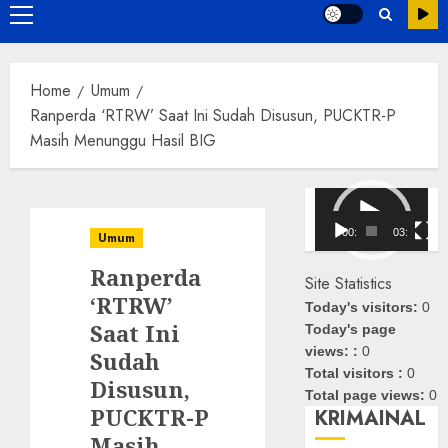
Primary
Menu
Home
Umum
Ranperda ‘RTRW’ Saat Ini Sudah Disusun, PUCKTR-P
Masih Menunggu Hasil BIG
Pemutar
Video
00:00
03:08
Umum
Ranperda
Site Statistics
‘RTRW’
Today's visitors:
0
Saat Ini
Today's page
views: :
0
Sudah
Total visitors :
0
Disusun,
Total page views:
0
PUCKTR-P
KRIMAINAL
Masih