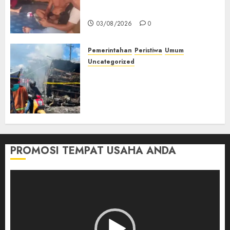
Muda Diserang Beruang Liar
03/08/2026
0
Pemerintahan
Peristiwa
Umum
Uncategorized
Direktur Dan Pemilik Truk
Tangki Ditetapkan Sebagai
Tersangka Atas Kecelakaan
Bus ALS yang Tewaskan 19
Orang
03/08/2026
0
PROMOSI TEMPAT USAHA ANDA
Pemutar
Video