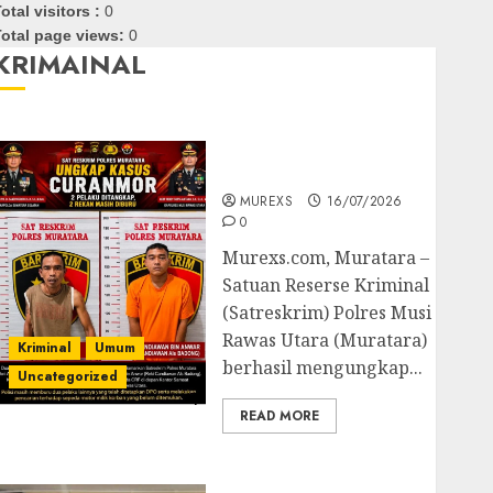
otal visitors :
0
otal page views:
0
KRIMAINAL
Kasatreskrim Polres
Muratara ungkap Dua
Pelaku Curanmor
MUREXS
16/07/2026
0
Murexs.com, Muratara –
Satuan Reserse Kriminal
(Satreskrim) Polres Musi
Rawas Utara (Muratara)
Kriminal
Umum
berhasil mengungkap...
Uncategorized
READ MORE
Polres OKUT Gagalkan
Pengiriman 368 Ton