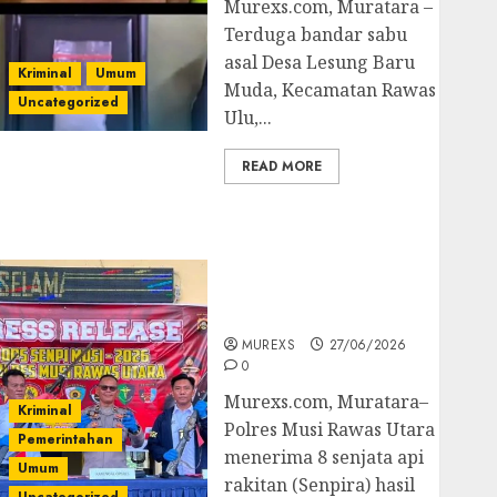
Murexs.com, Muratara –
Terduga bandar sabu
asal Desa Lesung Baru
Kriminal
Umum
Muda, Kecamatan Rawas
Uncategorized
Ulu,...
READ MORE
Operasi Senpi musi
2026,Polres Muratara
Berhasil Ungkap
Kejahatan Senjata Api
Ilegal
MUREXS
27/06/2026
0
Murexs.com, Muratara–
Kriminal
Polres Musi Rawas Utara
Pemerintahan
menerima 8 senjata api
Umum
rakitan (Senpira) hasil