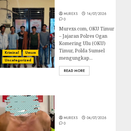
Batubara Ilegal
MUREXS
14/07/2026
0
Murexs.com, OKU Timur
– Jajaran Polres Ogan
Komering Ulu (OKU)
Timur, Polda Sumsel
Kriminal
Umum
mengungkap...
Uncategorized
READ MORE
Bandar Sabu Asal
Rawas Ulu Musi Rawas
Utara Di Sergap Set
Res Narkoba Polres
Muratara
MUREXS
04/07/2026
0