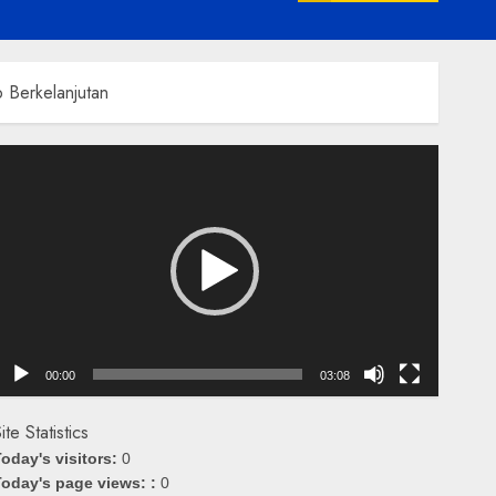
 Berkelanjutan
emutar
ideo
00:00
03:08
ite Statistics
oday's visitors:
0
oday's page views: :
0