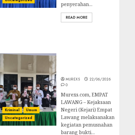
Uncategorized
penyerahan...
READ MORE
‎Kejari Empat Lawang
Musnahkan Barang
Bukti 45 Perkara
Berkekuatan Hukum
Tetap, Tegaskan
Komitmen Penegakan
Hukum‎
MUREXS
22/06/2026
0
‎Murexs.com, EMPAT
LAWANG – Kejaksaan
Negeri (Kejari) Empat
Kriminal
Umum
Lawang melaksanakan
Uncategorized
kegiatan pemusnahan
barang bukti...