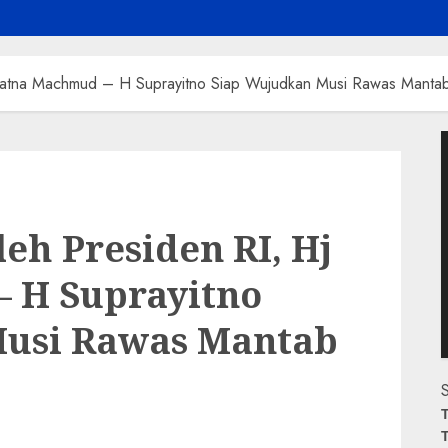
 Ratna Machmud – H Suprayitno Siap Wujudkan Musi Rawas Mantab
P
V
eh Presiden RI, Hj
 H Suprayitno
Musi Rawas Mantab
S
T
T