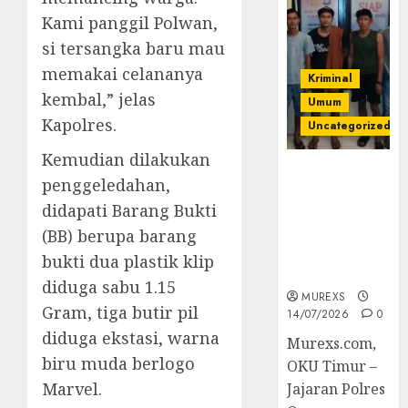
Kami panggil Polwan,
si tersangka baru mau
memakai celananya
Kriminal
kembal,” jelas
Umum
Kapolres.
Uncategorized
Kemudian dilakukan
Polres OKUT
penggeledahan,
Gagalkan
didapati Barang Bukti
Pengiriman
368 Ton
(BB) berupa barang
Batubara
bukti dua plastik klip
Ilegal
diduga sabu 1.15
MUREXS
Gram, tiga butir pil
14/07/2026
0
diduga ekstasi, warna
Murexs.com,
biru muda berlogo
OKU Timur –
Marvel.
Jajaran Polres