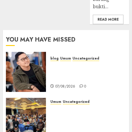
bukti...
READ MORE
YOU MAY HAVE MISSED
blog
Umum
Uncategorized
Tampu Bolon: Semula Bersua
Setia, Retak Kaca di Bibir
Jendela
07/08/2026
0
Umum
Uncategorized
Tingkatkan Profesionalisme,
Wakapolres Polres Muratara
Ikuti Training of Trainer
(TOT) AI Aman dan