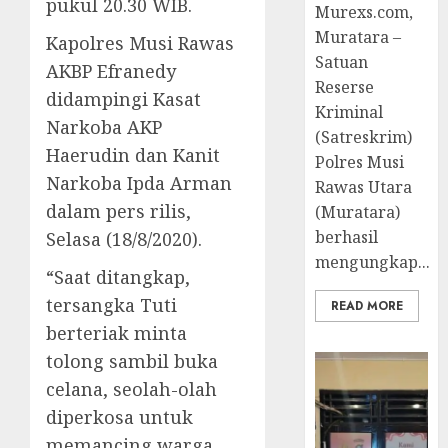
pukul 20.30 WIB.
Murexs.com,
Muratara –
Kapolres Musi Rawas
Satuan
AKBP Efranedy
Reserse
didampingi Kasat
Kriminal
Narkoba AKP
(Satreskrim)
Haerudin dan Kanit
Polres Musi
Narkoba Ipda Arman
Rawas Utara
dalam pers rilis,
(Muratara)
berhasil
Selasa (18/8/2020).
mengungkap...
“Saat ditangkap,
tersangka Tuti
READ MORE
berteriak minta
tolong sambil buka
celana, seolah-olah
diperkosa untuk
memancing warga.