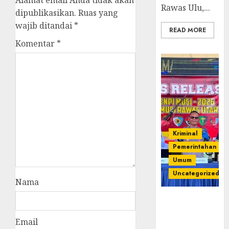
Alamat email Anda tidak akan
Rawas Ulu,...
dipublikasikan.
Ruas yang
wajib ditandai
*
READ MORE
Komentar
*
Kriminal
Pemerintahan
Umum
Uncategorized
Nama
Operasi
Senpi musi
Email
2026,Polres