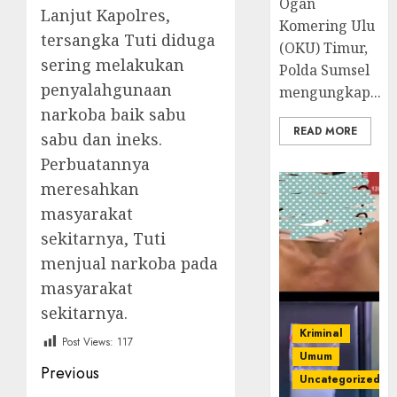
Ogan
Lanjut Kapolres,
Komering Ulu
tersangka Tuti diduga
(OKU) Timur,
sering melakukan
Polda Sumsel
penyalahgunaan
mengungkap...
narkoba baik sabu
READ MORE
sabu dan ineks.
Perbuatannya
meresahkan
masyarakat
sekitarnya, Tuti
menjual narkoba pada
masyarakat
sekitarnya.
Kriminal
Post Views:
117
Umum
Post
Previous
Uncategorized