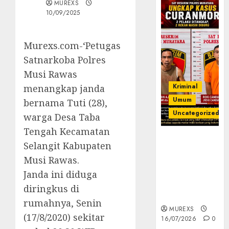
MUREXS
10/09/2025
Murexs.com-‘Petugas
Satnarkoba Polres
Musi Rawas
Kriminal
menangkap janda
Umum
bernama Tuti (28),
Uncategorized
warga Desa Taba
Tengah Kecamatan
Kasatreskrim
Selangit Kabupaten
Polres
Musi Rawas.
Muratara
ungkap Dua
Janda ini diduga
Pelaku
diringkus di
Curanmor
rumahnya, Senin
MUREXS
(17/8/2020) sekitar
16/07/2026
0