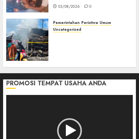
03/08/2026
0
Pemerintahan
Peristiwa
Umum
Uncategorized
Direktur Dan Pemilik Truk
Tangki Ditetapkan Sebagai
Tersangka Atas Kecelakaan
Bus ALS yang Tewaskan 19
Orang
03/08/2026
0
PROMOSI TEMPAT USAHA ANDA
Pemutar
Video