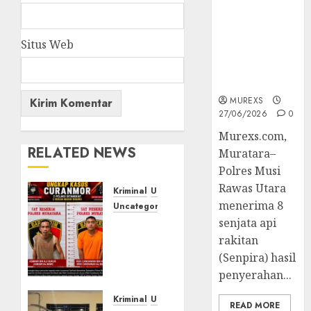
Muratara
Berhasil
Ungkap
Situs Web
Kejahatan
Senjata Api
Ilegal
MUREXS
27/06/2026
0
Murexs.com,
RELATED NEWS
Muratara–
Polres Musi
Rawas Utara
Kriminal
Umum
menerima 8
Uncategorized
senjata api
Kasatreskrim
Polres
rakitan
Muratara
(Senpira) hasil
ungkap
penyerahan...
Dua
Pelaku
Kriminal
Umum
READ MORE