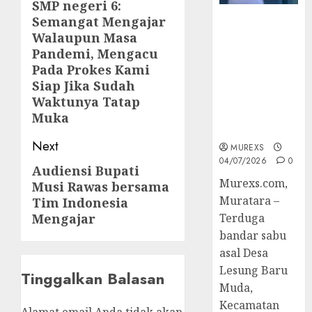
navigation
SMP negeri 6:
Previous
Semangat Mengajar
Bandar Sabu
post:
Walaupun Masa
Asal Rawas
Pandemi, Mengacu
Ulu Musi
Rawas Utara
Pada Prokes Kami
Di Sergap Set
Siap Jika Sudah
Res Narkoba
Waktunya Tatap
Polres
Muka
Muratara
Next
MUREXS
04/07/2026
0
Audiensi Bupati
Next
Murexs.com,
Musi Rawas bersama
post:
Muratara –
Tim Indonesia
Mengajar
Terduga
bandar sabu
asal Desa
Lesung Baru
Tinggalkan Balasan
Muda,
Kecamatan