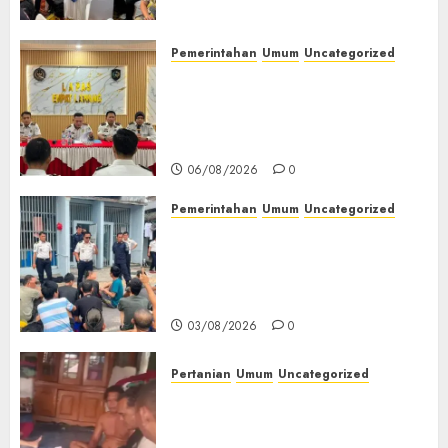
Bertanggung Jawab
07/08/2026
0
Pemerintahan
Umum
Uncategorized
‎Lapas Empat Lawang
Matangkan Persiapan
Peringatan HUT ke-81
Kemerdekaan RI‎
06/08/2026
0
Pemerintahan
Umum
Uncategorized
‎Lapas Empat Lawang Berikan
Pengarahan WBP, Tekankan
Keamanan, Kebersihan dan
Kesehatan‎
03/08/2026
0
Pertanian
Umum
Uncategorized
Lagi Menyadap Karet Dua
Petani Asal Desa Lesung Batu
Muda Diserang Beruang Liar