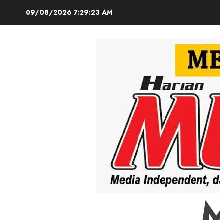
Skip
09/08/2026
7:29:24 AM
to
content