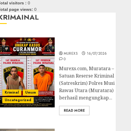
otal visitors :
0
otal page views:
0
KRIMAINAL
Kasatreskrim Polres
Muratara ungkap Dua
Pelaku Curanmor
MUREXS
16/07/2026
0
Murexs.com, Muratara –
Satuan Reserse Kriminal
(Satreskrim) Polres Musi
Rawas Utara (Muratara)
Kriminal
Umum
berhasil mengungkap...
Uncategorized
READ MORE
Polres OKUT Gagalkan
Pengiriman 368 Ton