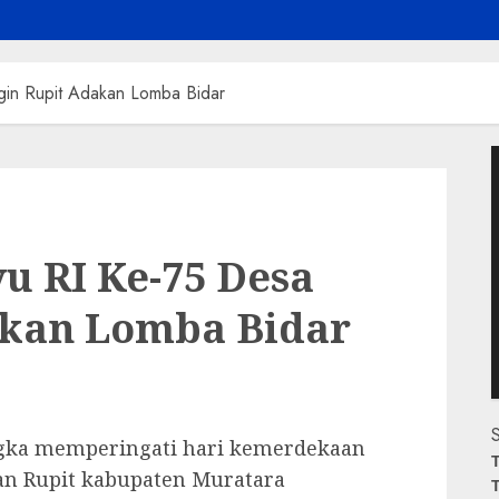
gin Rupit Adakan Lomba Bidar
P
V
u RI Ke-75 Desa
akan Lomba Bidar
S
gka memperingati hari kemerdekaan
T
tan Rupit kabupaten Muratara
T