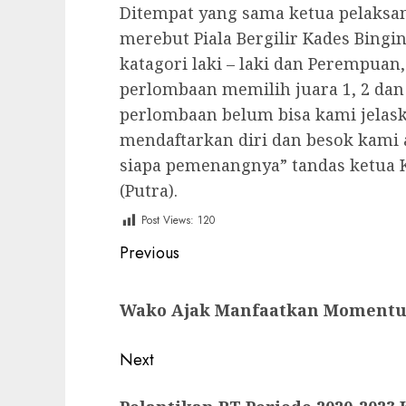
Ditempat yang sama ketua pelaksan
merebut Piala Bergilir Kades Bingi
katagori laki – laki dan Perempua
perlombaan memilih juara 1, 2 dan 
perlombaan belum bisa kami jelas
mendaftarkan diri dan besok kami
siapa pemenangnya” tandas ketua 
(Putra).
Post Views:
120
Post
Previous
navigation
Previous
Wako Ajak Manfaatkan Momentum
post:
Next
Next