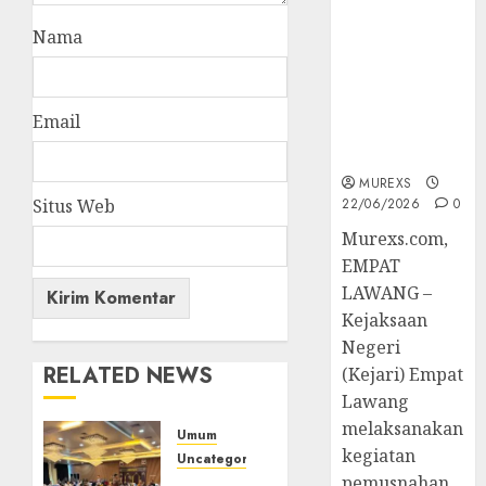
Berkekuatan
Hukum
Nama
Tetap,
Tegaskan
Komitmen
Email
Penegakan
Hukum‎
MUREXS
Situs Web
22/06/2026
0
‎Murexs.com,
EMPAT
LAWANG –
Kejaksaan
Negeri
RELATED NEWS
(Kejari) Empat
Lawang
melaksanakan
Umum
kegiatan
Uncategorized
pemusnahan