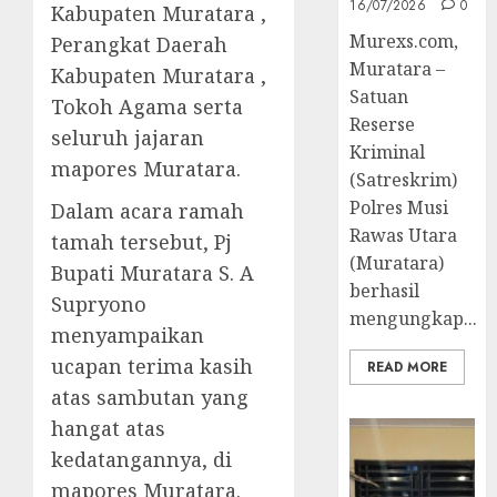
16/07/2026
0
Kabupaten Muratara ,
Murexs.com,
Perangkat Daerah
Muratara –
Kabupaten Muratara ,
Satuan
Tokoh Agama serta
Reserse
seluruh jajaran
Kriminal
mapores Muratara.
(Satreskrim)
Polres Musi
Dalam acara ramah
Rawas Utara
tamah tersebut, Pj
(Muratara)
Bupati Muratara S. A
berhasil
Supryono
mengungkap...
menyampaikan
ucapan terima kasih
READ MORE
atas sambutan yang
hangat atas
kedatangannya, di
mapores Muratara.