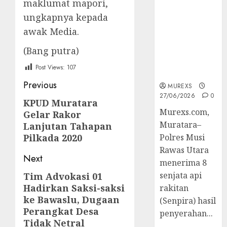
maklumat mapori,
2026,Polres
ungkapnya kepada
Muratara
Berhasil
awak Media.
Ungkap
(Bang putra)
Kejahatan
Senjata Api
Post Views:
107
Ilegal
Post
Previous
MUREXS
27/06/2026
0
navigation
KPUD Muratara
Previous
Murexs.com,
Gelar Rakor
post:
Muratara–
Lanjutan Tahapan
Pilkada 2020
Polres Musi
Rawas Utara
Next
menerima 8
senjata api
Tim Advokasi 01
Next
Hadirkan Saksi-saksi
rakitan
post:
ke Bawaslu, Dugaan
(Senpira) hasil
Perangkat Desa
penyerahan...
Tidak Netral