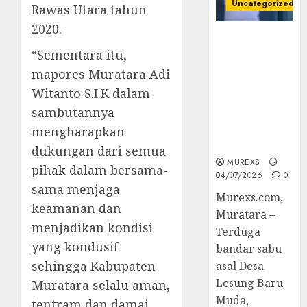
Uncategorized
Rawas Utara tahun
2020.
Bandar Sabu
“Sementara itu,
Asal Rawas
Ulu Musi
mapores Muratara Adi
Rawas Utara
Witanto S.I.K dalam
Di Sergap Set
sambutannya
Res Narkoba
Polres
mengharapkan
Muratara
dukungan dari semua
MUREXS
pihak dalam bersama-
04/07/2026
0
sama menjaga
Murexs.com,
keamanan dan
Muratara –
menjadikan kondisi
Terduga
yang kondusif
bandar sabu
sehingga Kabupaten
asal Desa
Lesung Baru
Muratara selalu aman,
Muda,
tentram dan damai