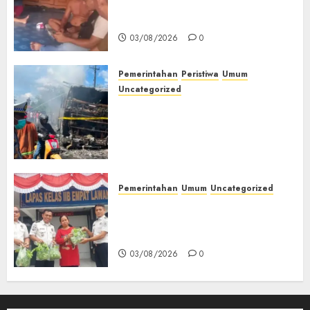
Petani Asal Desa Lesung Batu
Muda Diserang Beruang Liar
03/08/2026
0
Pemerintahan
Peristiwa
Umum
Uncategorized
Direktur Dan Pemilik Truk
Tangki Ditetapkan Sebagai
Tersangka Atas Kecelakaan
Bus ALS yang Tewaskan 19
Orang
03/08/2026
0
Pemerintahan
Umum
Uncategorized
‎Panen Sayuran Organik,
Lapas Empat Lawang Dorong
Kemandirian Warga Binaan
03/08/2026
0