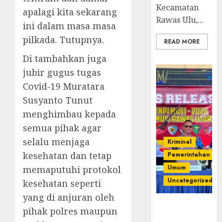
Kecamatan
apalagi kita sekarang
Rawas Ulu,...
ini dalam masa masa
pilkada. Tutupnya.
READ MORE
Di tambahkan juga
jubir gugus tugas
Covid-19 Muratara
Susyanto Tunut
menghimbau kepada
semua pihak agar
selalu menjaga
Kriminal
kesehatan dan tetap
Pemerintahan
Umum
memaputuhi protokol
Uncategorized
kesehatan seperti
yang di anjuran oleh
Operasi
pihak polres maupun
Senpi musi