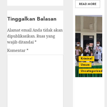
READ MORE
Tinggalkan Balasan
Alamat email Anda tidak akan
dipublikasikan.
Ruas yang
wajib ditandai
*
Komentar
*
Kriminal
Umum
Uncategorized
‎Kejari Empat
Lawang
Musnahkan
Barang Bukti
45 Perkara