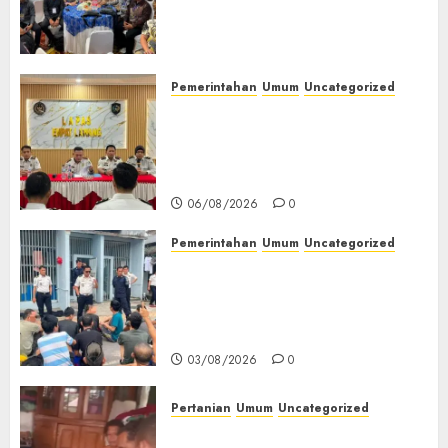
Ikuti Training of Trainer
(TOT) AI Aman dan
Bertanggung Jawab
07/08/2026
0
Pemerintahan
Umum
Uncategorized
‎Lapas Empat Lawang
Matangkan Persiapan
Peringatan HUT ke-81
Kemerdekaan RI‎
06/08/2026
0
Pemerintahan
Umum
Uncategorized
‎Lapas Empat Lawang Berikan
Pengarahan WBP, Tekankan
Keamanan, Kebersihan dan
Kesehatan‎
03/08/2026
0
Pertanian
Umum
Uncategorized
Lagi Menyadap Karet Dua