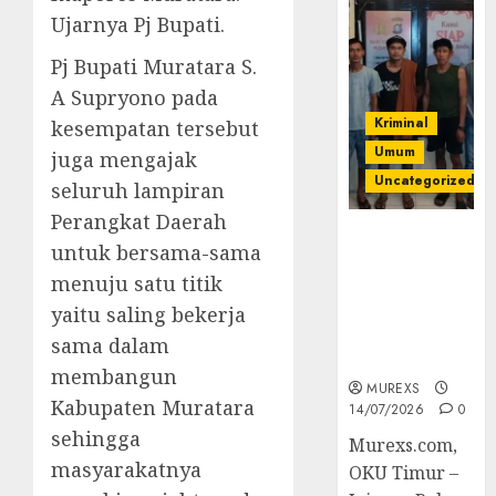
Ujarnya Pj Bupati.
Pj Bupati Muratara S.
A Supryono pada
Kriminal
kesempatan tersebut
Umum
juga mengajak
Uncategorized
seluruh lampiran
Perangkat Daerah
Polres OKUT
untuk bersama-sama
Gagalkan
menuju satu titik
Pengiriman
368 Ton
yaitu saling bekerja
Batubara
sama dalam
Ilegal
membangun
MUREXS
Kabupaten Muratara
14/07/2026
0
sehingga
Murexs.com,
masyarakatnya
OKU Timur –