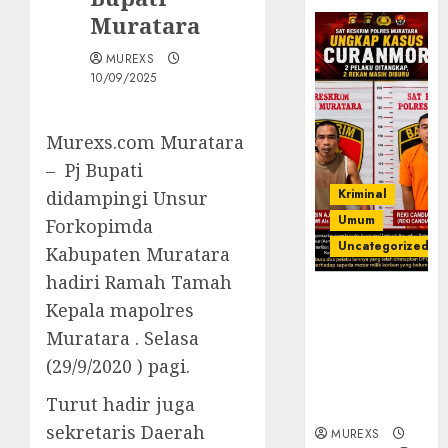
Muratara
MUREXS
10/09/2025
Murexs.com Muratara
– Pj Bupati
Kriminal
didampingi Unsur
Umum
Forkopimda
Uncategorized
Kabupaten Muratara
hadiri Ramah Tamah
Kasatreskrim
Kepala mapolres
Polres
Muratara . Selasa
Muratara
ungkap Dua
(29/9/2020 ) pagi.
Pelaku
Turut hadir juga
Curanmor
sekretaris Daerah
MUREXS