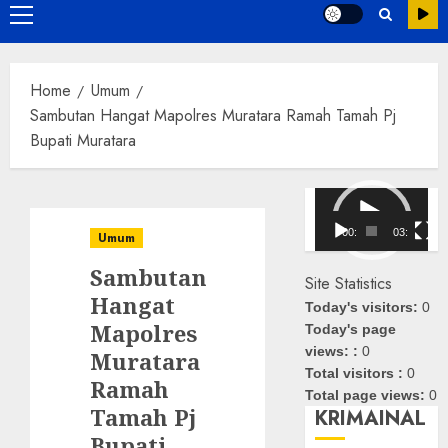
Primary
Menu
Home
Umum
Sambutan Hangat Mapolres Muratara Ramah Tamah Pj
Bupati Muratara
Pemutar
Video
00:00
03:08
Umum
Sambutan
Site Statistics
Hangat
Today's visitors:
0
Mapolres
Today's page
views: :
0
Muratara
Total visitors :
0
Ramah
Total page views:
0
Tamah Pj
KRIMAINAL
Bupati