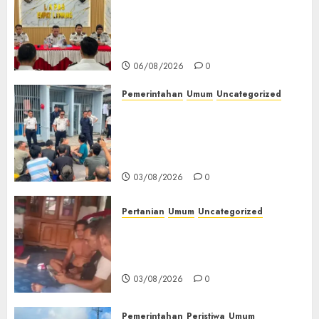
‎Lapas Empat Lawang
Matangkan Persiapan
Peringatan HUT ke-81
Kemerdekaan RI‎
06/08/2026
0
Pemerintahan
Umum
Uncategorized
‎Lapas Empat Lawang Berikan
Pengarahan WBP, Tekankan
Keamanan, Kebersihan dan
Kesehatan‎
03/08/2026
0
Pertanian
Umum
Uncategorized
Lagi Menyadap Karet Dua
Petani Asal Desa Lesung Batu
Muda Diserang Beruang Liar
03/08/2026
0
Pemerintahan
Peristiwa
Umum