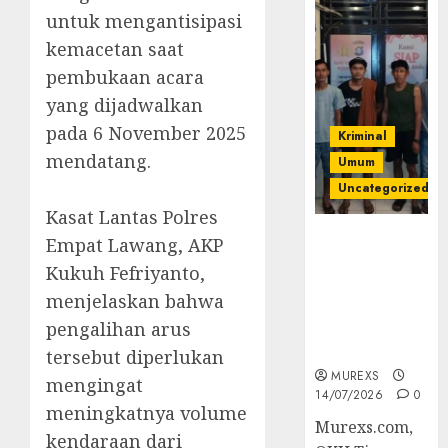
untuk mengantisipasi
kemacetan saat
pembukaan acara
yang dijadwalkan
pada 6 November 2025
Kriminal
mendatang.
Umum
Uncategorized
‎Kasat Lantas Polres
Polres OKUT
Empat Lawang, AKP
Gagalkan
Kukuh Fefriyanto,
Pengiriman
menjelaskan bahwa
368 Ton
pengalihan arus
Batubara
Ilegal
tersebut diperlukan
MUREXS
mengingat
14/07/2026
0
meningkatnya volume
Murexs.com,
kendaraan dari