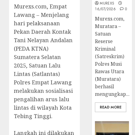
MUREXS
‎‎Murexs.com, Empat
16/07/2026
0
Lawang – Menjelang
Murexs.com,
hari pelaksanaan
Muratara –
Pekan Daerah Kontak
Satuan
Tani Nelayan Andalan
Reserse
(PEDA KTNA)
Kriminal
(Satreskrim)
Sumatera Selatan
Polres Musi
2025, Satuan Lalu
Rawas Utara
Lintas (Satlantas)
(Muratara)
Polres Empat Lawang
berhasil
melakukan sosialisasi
mengungkap...
pengalihan arus lalu
lintas di wilayah Kota
READ MORE
Tebing Tinggi.
‎Langkah ini dilakukan