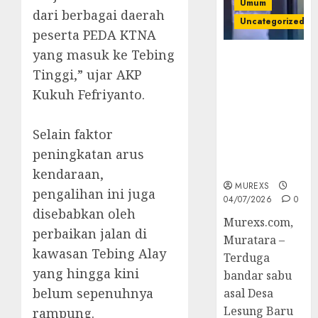
Umum
dari berbagai daerah
Uncategorized
peserta PEDA KTNA
yang masuk ke Tebing
Bandar Sabu
Tinggi,” ujar AKP
Asal Rawas
Ulu Musi
Kukuh Fefriyanto.
Rawas Utara
Di Sergap Set
‎Selain faktor
Res Narkoba
Polres
peningkatan arus
Muratara
kendaraan,
MUREXS
pengalihan ini juga
04/07/2026
0
disebabkan oleh
Murexs.com,
perbaikan jalan di
Muratara –
kawasan Tebing Alay
Terduga
yang hingga kini
bandar sabu
belum sepenuhnya
asal Desa
Lesung Baru
rampung.