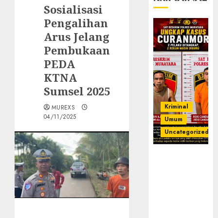
Sosialisasi
Pengalihan
Arus Jelang
Pembukaan
PEDA
KTNA
Sumsel 2025
Kriminal
MUREXS
04/11/2025
Umum
Uncategorized
Kasatreskrim
Polres
Muratara
ungkap Dua
Pelaku
Curanmor