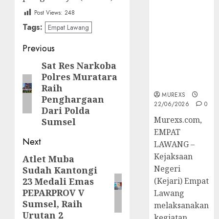
45 Perkara
Post Views:
248
Berkekuatan
Tags:
Empat Lawang
Hukum
Tetap,
Post
Previous
Tegaskan
Komitmen
navigation
Sat Res Narkoba
Previous
Penegakan
Polres Muratara
post:
Hukum‎
Raih
MUREXS
Penghargaan
22/06/2026
0
Dari Polda
‎Murexs.com,
Sumsel
EMPAT
Next
LAWANG –
Kejaksaan
Atlet Muba
Next
Negeri
Sudah Kantongi
post:
23 Medali Emas
(Kejari) Empat
PEPARPROV V
Lawang
Sumsel, Raih
melaksanakan
Urutan 2
kegiatan