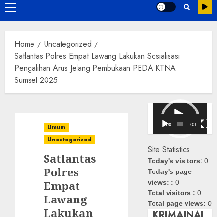
Primary
Menu
Home
Uncategorized
Satlantas Polres Empat Lawang Lakukan Sosialisasi
Pengalihan Arus Jelang Pembukaan PEDA KTNA
Sumsel 2025
Pemutar
Video
00:00
03:08
Umum
Uncategorized
Site Statistics
Satlantas
Today's visitors:
0
Polres
Today's page
Empat
views: :
0
Total visitors :
0
Lawang
Total page views:
0
Lakukan
KRIMAINAL