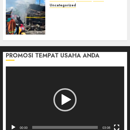
Uncategorized
Direktur Dan Pemilik Truk
Tangki Ditetapkan Sebagai
Tersangka Atas Kecelakaan
Bus ALS yang Tewaskan 19
Orang
03/08/2026
0
PROMOSI TEMPAT USAHA ANDA
Pemutar
Video
00:00
03:08