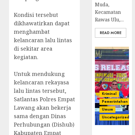
Muda,
Kecamatan
‎Kondisi tersebut
Rawas Ulu,...
dikhawatirkan dapat
menghambat
READ MORE
kelancaran lalu lintas
di sekitar area
kegiatan.
‎Untuk mendukung
kelancaran rekayasa
lalu lintas tersebut,
Kriminal
Satlantas Polres Empat
Pemerintahan
Lawang akan bekerja
Umum
sama dengan Dinas
Uncategorized
Perhubungan (Dishub)
Kabupaten Empat
Operasi