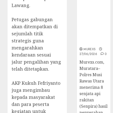
Senpi musi
Lawang.
2026,Polres
Muratara
‎Petugas gabungan
Berhasil
Ungkap
akan ditempatkan di
Kejahatan
sejumlah titik
Senjata Api
strategis guna
Ilegal
mengarahkan
MUREXS
kendaraan sesuai
27/06/2026
0
jalur pengalihan yang
Murexs.com,
Muratara–
telah ditetapkan.
Polres Musi
Rawas Utara
‎AKP Kukuh Fefriyanto
menerima 8
juga mengimbau
senjata api
kepada masyarakat
rakitan
dan para peserta
(Senpira) hasil
kegiatan untuk
penyerahan...