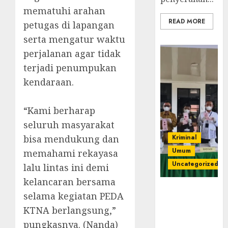
mematuhi arahan
READ MORE
petugas di lapangan
serta mengatur waktu
perjalanan agar tidak
terjadi penumpukan
kendaraan.
‎“Kami berharap
seluruh masyarakat
bisa mendukung dan
Kriminal
Umum
memahami rekayasa
Uncategorized
lalu lintas ini demi
kelancaran bersama
‎Kejari Empat
selama kegiatan PEDA
Lawang
KTNA berlangsung,”
Musnahkan
pungkasnya. (Nanda)
Barang Bukti