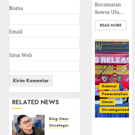
Kecamatan
Nama
Rawas Ulu,...
READ MORE
Email
Situs Web
Kriminal
Pemerintahan
RELATED NEWS
Umum
Uncategorized
blog
Umum
Operasi
Uncategorized
Senpi musi
Tampu