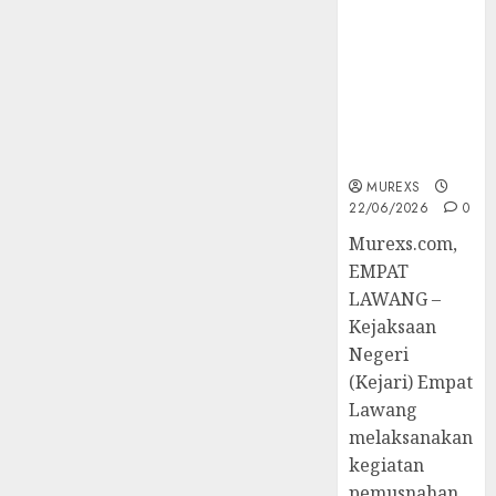
Berkekuatan
Hukum
Tetap,
Tegaskan
Komitmen
Penegakan
Hukum‎
MUREXS
22/06/2026
0
‎Murexs.com,
EMPAT
LAWANG –
Kejaksaan
Negeri
(Kejari) Empat
Lawang
melaksanakan
kegiatan
pemusnahan