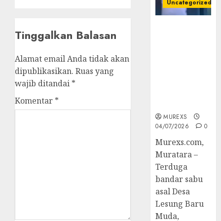
Uncategorized
Bandar Sabu
Tinggalkan Balasan
Asal Rawas
Ulu Musi
Alamat email Anda tidak akan
Rawas Utara
dipublikasikan.
Ruas yang
Di Sergap Set
Res Narkoba
wajib ditandai
*
Polres
Komentar
*
Muratara
MUREXS
04/07/2026
0
Murexs.com,
Muratara –
Terduga
bandar sabu
asal Desa
Lesung Baru
Muda,