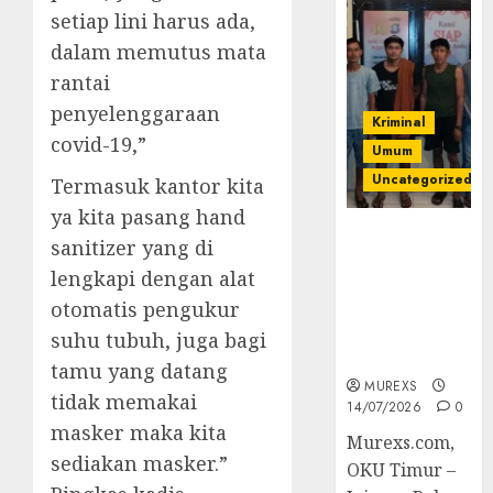
setiap lini harus ada,
dalam memutus mata
rantai
penyelenggaraan
Kriminal
covid-19,”
Umum
Uncategorized
Termasuk kantor kita
ya kita pasang hand
Polres OKUT
sanitizer yang di
Gagalkan
lengkapi dengan alat
Pengiriman
otomatis pengukur
368 Ton
Batubara
suhu tubuh, juga bagi
Ilegal
tamu yang datang
MUREXS
tidak memakai
14/07/2026
0
masker maka kita
Murexs.com,
sediakan masker.”
OKU Timur –