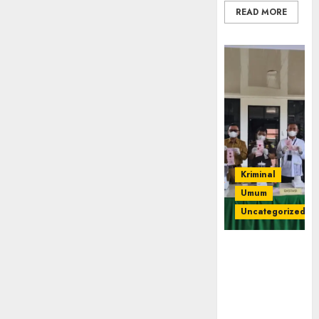
Jawab
READ MORE
07/08/2026
0
Kriminal
Umum
Uncategorized
‎Kejari Empat
Lawang
Musnahkan
Barang Bukti
45 Perkara