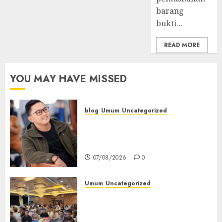
barang
bukti...
READ MORE
YOU MAY HAVE MISSED
blog
Umum
Uncategorized
Tampu Bolon: Semula Bersua
Setia, Retak Kaca di Bibir
Jendela
07/08/2026
0
Umum
Uncategorized
Tingkatkan Profesionalisme,
Wakapolres Polres Muratara
Ikuti Training of Trainer