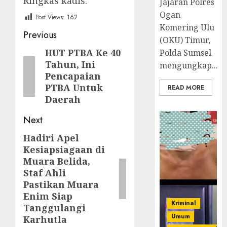
Ringkas kadis.
Jajaran Polres
Ogan
Post Views:
162
Komering Ulu
Post
Previous
(OKU) Timur,
navigation
HUT PTBA Ke 40
Previous
Polda Sumsel
Tahun, Ini
mengungkap...
post:
Pencapaian
PTBA Untuk
READ MORE
Daerah
Next
Hadiri Apel
Next
Kesiapsiagaan di
post:
Muara Belida,
Staf Ahli
Pastikan Muara
Enim Siap
Kriminal
Tanggulangi
Umum
Karhutla