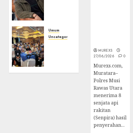
2026,Polres
Bolon:
Muratara
Semula
Berhasil
Bersua
Ungkap
Setia,
Kejahatan
Retak
Umum
Senjata Api
Kaca di
Uncategorized
Ilegal
Bibir
Tingkatkan
Jendela
Profesionalisme,
MUREXS
27/06/2026
0
Wakapolres
Polres
07/08/2026
Murexs.com,
0
Muratara
Muratara–
Ikuti
Polres Musi
Training
Rawas Utara
of
menerima 8
Trainer
senjata api
(TOT)
AI
rakitan
Aman
(Senpira) hasil
dan
penyerahan...
Bertanggung