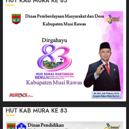
HUT KAB MURA KE 83
HUT KAB MURA KE 83