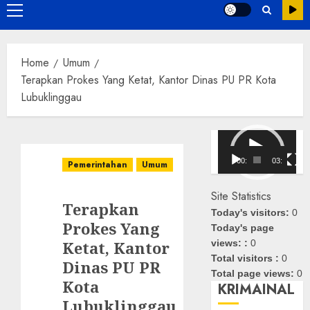
Primary
Menu
Home
Umum
Terapkan Prokes Yang Ketat, Kantor Dinas PU PR Kota
Lubuklinggau
Pemutar
Video
00:00
03:08
Pemerintahan
Umum
Site Statistics
Terapkan
Today's visitors:
0
Prokes Yang
Today's page
Ketat, Kantor
views: :
0
Total visitors :
0
Dinas PU PR
Total page views:
0
Kota
KRIMAINAL
Lubuklinggau