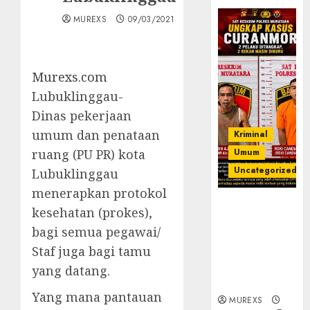
MUREXS
09/03/2021
Murexs.com
Lubuklinggau-
Dinas pekerjaan
umum dan penataan
Kriminal
ruang (PU PR) kota
Umum
Uncategorized
Lubuklinggau
menerapkan protokol
Kasatreskrim
kesehatan (prokes),
Polres
bagi semua pegawai/
Muratara
Staf juga bagi tamu
ungkap Dua
Pelaku
yang datang.
Curanmor
Yang mana pantauan
MUREXS