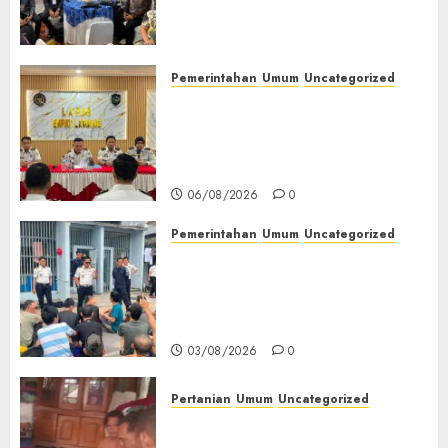
(TOT) AI Aman dan
Bertanggung Jawab
07/08/2026
0
Pemerintahan
Umum
Uncategorized
‎Lapas Empat Lawang
Matangkan Persiapan
Peringatan HUT ke-81
Kemerdekaan RI‎
06/08/2026
0
Pemerintahan
Umum
Uncategorized
‎Lapas Empat Lawang Berikan
Pengarahan WBP, Tekankan
Keamanan, Kebersihan dan
Kesehatan‎
03/08/2026
0
Pertanian
Umum
Uncategorized
Lagi Menyadap Karet Dua
Petani Asal Desa Lesung Batu