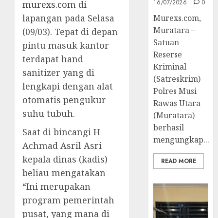
16/07/2026
0
murexs.com
di
lapangan pada Selasa
Murexs.com,
Muratara –
(09/03). Tepat di depan
Satuan
pintu masuk kantor
Reserse
terdapat hand
Kriminal
sanitizer yang di
(Satreskrim)
lengkapi dengan alat
Polres Musi
otomatis pengukur
Rawas Utara
suhu tubuh.
(Muratara)
berhasil
Saat di bincangi H
mengungkap...
Achmad Asril Asri
kepala dinas (kadis)
READ MORE
beliau mengatakan
“Ini merupakan
program pemerintah
pusat, yang mana di