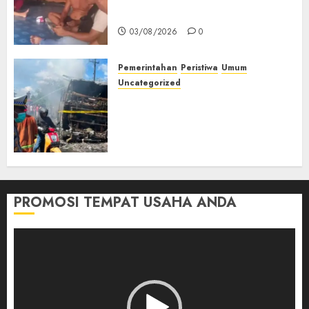
Muda Diserang Beruang Liar
03/08/2026
0
Pemerintahan
Peristiwa
Umum
Uncategorized
Direktur Dan Pemilik Truk
Tangki Ditetapkan Sebagai
Tersangka Atas Kecelakaan
Bus ALS yang Tewaskan 19
Orang
03/08/2026
0
PROMOSI TEMPAT USAHA ANDA
Pemutar
Video