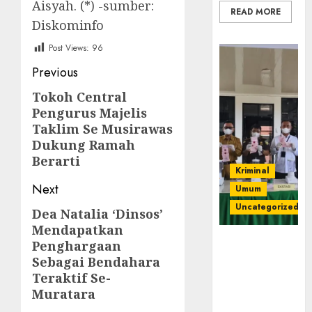
Aisyah. (*) -sumber:
READ MORE
Diskominfo
Post Views:
96
Post
Previous
navigation
Tokoh Central
Previous
Pengurus Majelis
post:
Taklim Se Musirawas
Dukung Ramah
Berarti
Kriminal
Next
Umum
Uncategorized
Dea Natalia ‘Dinsos’
Next
Mendapatkan
post:
‎Kejari Empat
Penghargaan
Lawang
Sebagai Bendahara
Musnahkan
Teraktif Se-
Barang Bukti
Muratara
45 Perkara