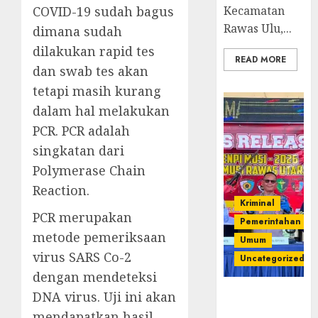
COVID-19 sudah bagus
Kecamatan
Rawas Ulu,...
dimana sudah
dilakukan rapid tes
READ MORE
dan swab tes akan
tetapi masih kurang
dalam hal melakukan
PCR. PCR adalah
singkatan dari
Polymerase Chain
Reaction.
Kriminal
PCR merupakan
Pemerintahan
metode pemeriksaan
Umum
virus SARS Co-2
Uncategorized
dengan mendeteksi
Operasi
DNA virus. Uji ini akan
Senpi musi
mendapatkan hasil