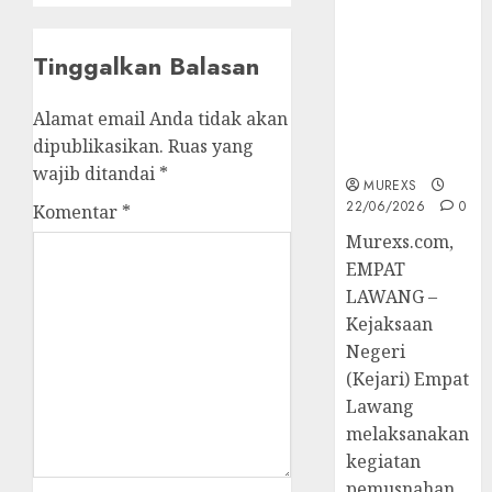
Berkekuatan
Hukum
Tinggalkan Balasan
Tetap,
Tegaskan
Komitmen
Alamat email Anda tidak akan
Penegakan
dipublikasikan.
Ruas yang
Hukum‎
wajib ditandai
*
MUREXS
22/06/2026
0
Komentar
*
‎Murexs.com,
EMPAT
LAWANG –
Kejaksaan
Negeri
(Kejari) Empat
Lawang
melaksanakan
kegiatan
pemusnahan