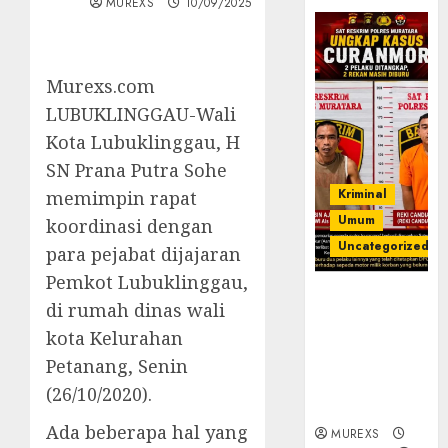
MUREXS
10/09/2025
Murexs.com
LUBUKLINGGAU-Wali
Kota Lubuklinggau, H
SN Prana Putra Sohe
Kriminal
memimpin rapat
Umum
koordinasi dengan
Uncategorized
para pejabat dijajaran
Pemkot Lubuklinggau,
Kasatreskrim
di rumah dinas wali
Polres
kota Kelurahan
Muratara
ungkap Dua
Petanang, Senin
Pelaku
(26/10/2020).
Curanmor
Ada beberapa hal yang
MUREXS