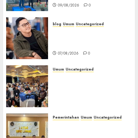
09/08/2026
0
blog
Umum
Uncategorized
Tampu Bolon: Semula Bersua
Setia, Retak Kaca di Bibir
Jendela
07/08/2026
0
Umum
Uncategorized
Tingkatkan Profesionalisme,
Wakapolres Polres Muratara
Ikuti Training of Trainer
(TOT) AI Aman dan
Bertanggung Jawab
07/08/2026
0
Pemerintahan
Umum
Uncategorized
‎Lapas Empat Lawang
Matangkan Persiapan