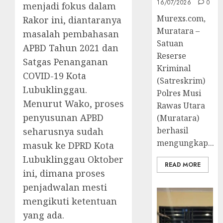
16/07/2026
0
menjadi fokus dalam
Murexs.com,
Rakor ini, diantaranya
Muratara –
masalah pembahasan
Satuan
APBD Tahun 2021 dan
Reserse
Satgas Penanganan
Kriminal
COVID-19 Kota
(Satreskrim)
Lubuklinggau.
Polres Musi
Menurut Wako, proses
Rawas Utara
penyusunan APBD
(Muratara)
berhasil
seharusnya sudah
mengungkap...
masuk ke DPRD Kota
Lubuklinggau Oktober
READ MORE
ini, dimana proses
penjadwalan mesti
mengikuti ketentuan
yang ada.