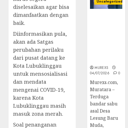
Uncategorized
diselesaikan agar bisa
dimanfaatkan dengan
Bandar Sabu
baik.
Asal Rawas
Ulu Musi
Diinformasikan pula,
Rawas Utara
akan ada Satgas
Di Sergap Set
Res Narkoba
perubahan perilaku
Polres
dari pusat datang ke
Muratara
Kota Lubuklinggau
MUREXS
untuk mensosialisasi
04/07/2026
0
dan mendata
Murexs.com,
mengenai COVID-19,
Muratara –
Terduga
karena Kota
bandar sabu
Lubuklinggau masih
asal Desa
masuk zona merah.
Lesung Baru
Soal penanganan
Muda,