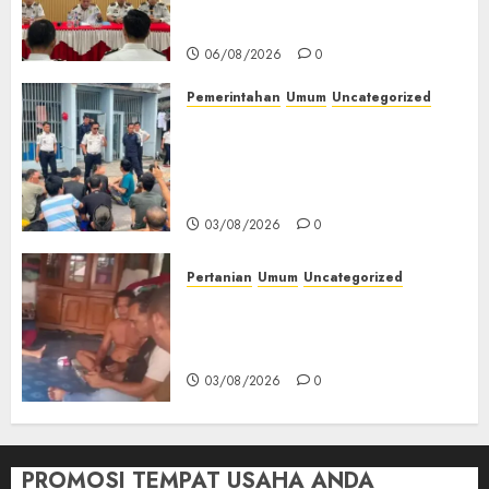
Peringatan HUT ke-81
Kemerdekaan RI‎
06/08/2026
0
Pemerintahan
Umum
Uncategorized
‎Lapas Empat Lawang Berikan
Pengarahan WBP, Tekankan
Keamanan, Kebersihan dan
Kesehatan‎
03/08/2026
0
Pertanian
Umum
Uncategorized
Lagi Menyadap Karet Dua
Petani Asal Desa Lesung Batu
Muda Diserang Beruang Liar
03/08/2026
0
PROMOSI TEMPAT USAHA ANDA