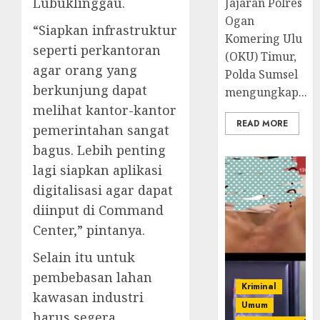
Lubuklinggau.
Jajaran Polres
Ogan
“Siapkan infrastruktur
Komering Ulu
seperti perkantoran
(OKU) Timur,
agar orang yang
Polda Sumsel
berkunjung dapat
mengungkap...
melihat kantor-kantor
READ MORE
pemerintahan sangat
bagus. Lebih penting
lagi siapkan aplikasi
digitalisasi agar dapat
diinput di Command
Center,” pintanya.
Selain itu untuk
pembebasan lahan
Kriminal
kawasan industri
Umum
harus segera