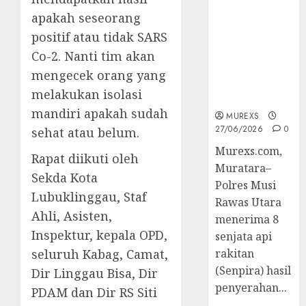
2026,Polres
apakah seseorang
Muratara
positif atau tidak SARS
Berhasil
Ungkap
Co-2. Nanti tim akan
Kejahatan
mengecek orang yang
Senjata Api
melakukan isolasi
Ilegal
mandiri apakah sudah
MUREXS
27/06/2026
0
sehat atau belum.
Murexs.com,
Rapat diikuti oleh
Muratara–
Sekda Kota
Polres Musi
Lubuklinggau, Staf
Rawas Utara
Ahli, Asisten,
menerima 8
Inspektur, kepala OPD,
senjata api
seluruh Kabag, Camat,
rakitan
(Senpira) hasil
Dir Linggau Bisa, Dir
penyerahan...
PDAM dan Dir RS Siti