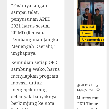
“Pastinya jangan
sampai telat,
penyusunan APBD
2021 harus sesuai
Kriminal
RPJMD (Rencana
Umum
Pembangunan Jangka
Uncategorized
Menengah Daerah),”
Polres OKUT
ungkapnya.
Gagalkan
Kemudian setiap OPD
Pengiriman
368 Ton
sambung Wako, harus
Batubara
menyiapkan program
Ilegal
inovasi. untuk
MUREXS
mengajak orang
14/07/2026
0
sebanyak-banyaknya
Murexs.com,
berkunjung ke Kota
OKU Timur –