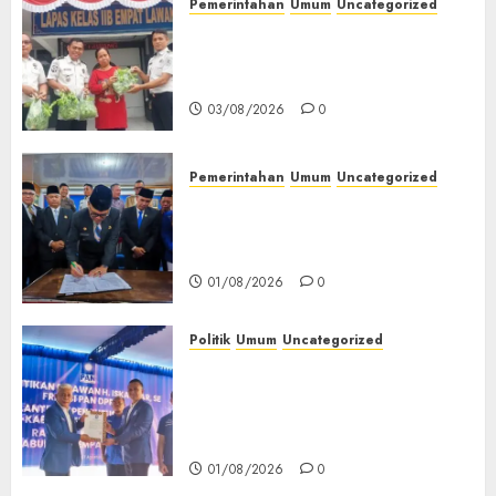
03/08/2026
0
Pemerintahan
Umum
Uncategorized
‎Panen Sayuran Organik,
Lapas Empat Lawang Dorong
Kemandirian Warga Binaan
03/08/2026
0
Pemerintahan
Umum
Uncategorized
‎Seluruh Fraksi DPRD Setujui
Pertanggungjawaban APBD
2025 Empat Lawang
01/08/2026
0
Politik
Umum
Uncategorized
‎Pengurus DPC PAN se-
Kabupaten Empat Lawang
Resmi Dilantik, Konsolidasi
Organisasi Diperkuat‎
01/08/2026
0