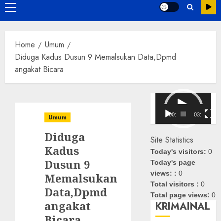
Primary
Menu
Home
Umum
Diduga Kadus Dusun 9 Memalsukan Data,Dpmd
angakat Bicara
Pemutar
Video
00:00
03:08
Umum
Diduga
Site Statistics
Kadus
Today's visitors:
0
Dusun 9
Today's page
views: :
0
Memalsukan
Total visitors :
0
Data,Dpmd
Total page views:
0
angakat
KRIMAINAL
Bicara