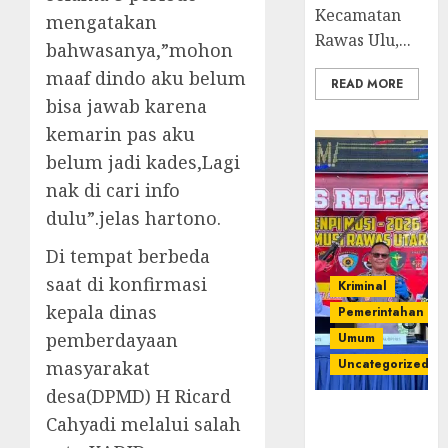
Kecamatan
mengatakan
Rawas Ulu,...
bahwasanya,”mohon
maaf dindo aku belum
READ MORE
bisa jawab karena
kemarin pas aku
belum jadi kades,Lagi
nak di cari info
dulu”.jelas hartono.
Di tempat berbeda
saat di konfirmasi
Kriminal
kepala dinas
Pemerintahan
pemberdayaan
Umum
Uncategorized
masyarakat
desa(DPMD) H Ricard
Operasi
Cahyadi melalui salah
Senpi musi