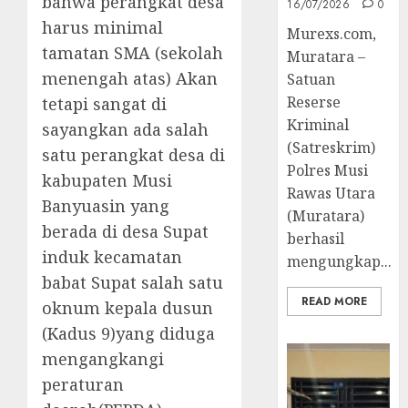
bahwa perangkat desa
16/07/2026
0
harus minimal
Murexs.com,
tamatan SMA (sekolah
Muratara –
menengah atas) Akan
Satuan
Reserse
tetapi sangat di
Kriminal
sayangkan ada salah
(Satreskrim)
satu perangkat desa di
Polres Musi
kabupaten Musi
Rawas Utara
Banyuasin yang
(Muratara)
berada di desa Supat
berhasil
induk kecamatan
mengungkap...
babat Supat salah satu
READ MORE
oknum kepala dusun
(Kadus 9)yang diduga
mengangkangi
peraturan