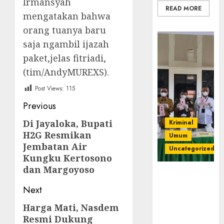
Irmansyah
READ MORE
mengatakan bahwa
orang tuanya baru
saja ngambil ijazah
paket,jelas fitriadi,
(tim/AndyMUREXS).
Post Views:
115
Post
Previous
navigation
Di Jayaloka, Bupati
Previous
Kriminal
H2G Resmikan
Umum
post:
Jembatan Air
Uncategorized
Kungku Kertosono
dan Margoyoso
‎Kejari Empat
Lawang
Next
Musnahkan
Harga Mati, Nasdem
Next
Barang Bukti
Resmi Dukung
45 Perkara
post: