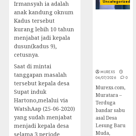
Uncategorized
Irmansyah ia adalah
anak kandung oknum
Bandar Sabu
Kadus tersebut
Asal Rawas
kurang lebih 10 tahun
Ulu Musi
menjabat jadi kepala
Rawas Utara
Di Sergap Set
dusun(kadus 9),
Res Narkoba
cetusnya.
Polres
Muratara
Saat di mintai
MUREXS
tanggapan masalah
04/07/2026
0
tersebut kepala desa
Murexs.com,
Supat induk
Muratara –
Hartono,melalui via
Terduga
WatshAap (25-06-2020)
bandar sabu
yang sudah menjabat
asal Desa
menjadi kepala desa
Lesung Baru
Muda,
selama 3 periode