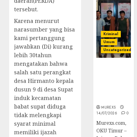
daerah(PERDA)
tersebut.
Karena menurut
narasumber yang bisa
Kriminal
kami pertanggung
Umum
jawabkan (Di) kurang
Uncategorized
lebih 30tahun
mengatakan bahwa
Polres OKUT
salah satu perangkat
Gagalkan
Pengiriman
desa Hirmanto kepala
368 Ton
dusun 9 di desa Supat
Batubara
induk kecamatan
Ilegal
babat supat diduga
MUREXS
14/07/2026
0
tidak melengkapi
Murexs.com,
syarat minimal
OKU Timur –
memiliki ijazah