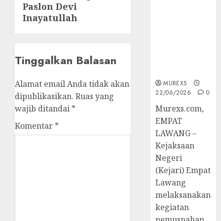
Berkekuatan
Paslon Devi
Hukum
Inayatullah
Tetap,
Tegaskan
Komitmen
Tinggalkan Balasan
Penegakan
Hukum‎
Alamat email Anda tidak akan
MUREXS
22/06/2026
0
dipublikasikan.
Ruas yang
wajib ditandai
*
‎Murexs.com,
EMPAT
Komentar
*
LAWANG –
Kejaksaan
Negeri
(Kejari) Empat
Lawang
melaksanakan
kegiatan
pemusnahan