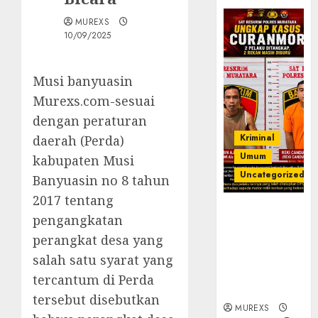
MUREXS
10/09/2025
Musi banyuasin
Murexs.com-sesuai
dengan peraturan
Kriminal
daerah (Perda)
Umum
kabupaten Musi
Uncategorized
Banyuasin no 8 tahun
2017 tentang
Kasatreskrim
pengangkatan
Polres
perangkat desa yang
Muratara
ungkap Dua
salah satu syarat yang
Pelaku
tercantum di Perda
Curanmor
tersebut disebutkan
MUREXS