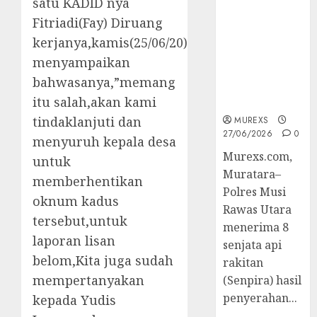
satu KADID nya
2026,Polres
Fitriadi(Fay) Diruang
Muratara
Berhasil
kerjanya,kamis(25/06/20)
Ungkap
menyampaikan
Kejahatan
bahwasanya,”memang
Senjata Api
itu salah,akan kami
Ilegal
tindaklanjuti dan
MUREXS
27/06/2026
0
menyuruh kepala desa
Murexs.com,
untuk
Muratara–
memberhentikan
Polres Musi
oknum kadus
Rawas Utara
tersebut,untuk
menerima 8
laporan lisan
senjata api
belom,Kita juga sudah
rakitan
mempertanyakan
(Senpira) hasil
penyerahan...
kepada Yudis