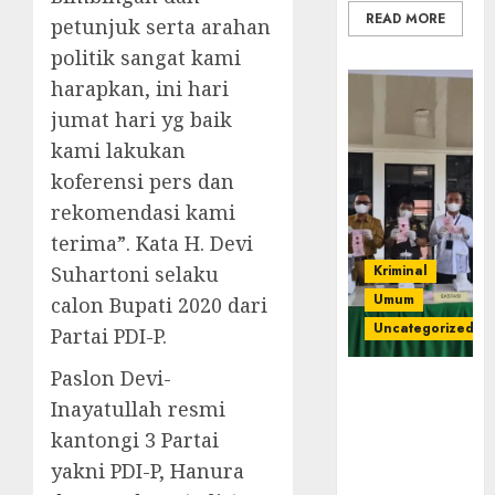
READ MORE
petunjuk serta arahan
politik sangat kami
harapkan, ini hari
jumat hari yg baik
kami lakukan
koferensi pers dan
rekomendasi kami
terima”. Kata H. Devi
Suhartoni selaku
Kriminal
Umum
calon Bupati 2020 dari
Uncategorized
Partai PDI-P.
Paslon Devi-
‎Kejari Empat
Inayatullah resmi
Lawang
Musnahkan
kantongi 3 Partai
Barang Bukti
yakni PDI-P, Hanura
45 Perkara