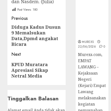
dan Nasdem. (Julia)
Berkekuatan
Hukum
Post Views:
180
Tetap,
Post
Previous
Tegaskan
Komitmen
navigation
Diduga Kadus Dusun
Previous
Penegakan
9 Memalsukan
post:
Hukum‎
Data,Dpmd angakat
MUREXS
Bicara
22/06/2026
0
Next
‎Murexs.com,
EMPAT
Next
KPUD Muratara
LAWANG –
Apresiasi Sikap
post:
Kejaksaan
Netral Media
Negeri
(Kejari) Empat
Lawang
Tinggalkan Balasan
melaksanakan
kegiatan
Alamat email Anda tidak akan
pemusnahan