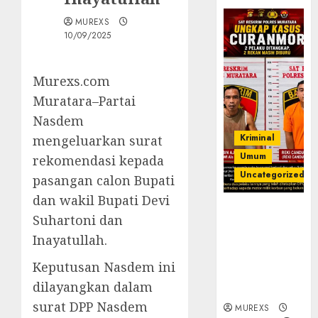
MUREXS
10/09/2025
Murexs.com
Muratara–Partai
Nasdem
Kriminal
mengeluarkan surat
Umum
rekomendasi kepada
Uncategorized
pasangan calon Bupati
dan wakil Bupati Devi
Kasatreskrim
Suhartoni dan
Polres
Inayatullah.
Muratara
ungkap Dua
Keputusan Nasdem ini
Pelaku
dilayangkan dalam
Curanmor
surat DPP Nasdem
MUREXS