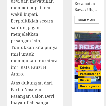
devi dan inayatullah
Kecamatan
menjadi bupati dan
Rawas Ulu,...
wakil bupati.
READ MORE
Berpolitiklah secara
santun, jagan
menjelekkan
pasangan lain,
Tunjukkan kita punya
misi untuk
memajukan muratara
ini”. Kata Fauzi H
Kriminal
Amro.
Pemerintahan
Umum
Atas dukungan dari
Uncategorized
Partai Nasdem
Pasangan Calon Devi
Operasi
Inayatullah sangat
Senpi musi