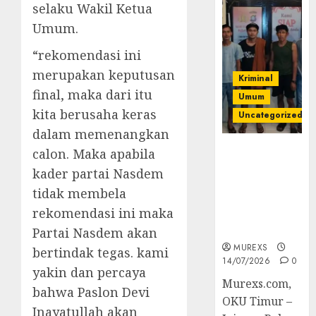
selaku Wakil Ketua
Umum.
“rekomendasi ini
merupakan keputusan
Kriminal
final, maka dari itu
Umum
kita berusaha keras
Uncategorized
dalam memenangkan
Polres OKUT
calon. Maka apabila
Gagalkan
kader partai Nasdem
Pengiriman
tidak membela
368 Ton
rekomendasi ini maka
Batubara
Ilegal
Partai Nasdem akan
MUREXS
bertindak tegas. kami
14/07/2026
0
yakin dan percaya
Murexs.com,
bahwa Paslon Devi
OKU Timur –
Inayatullah akan