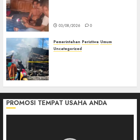
Lagi Menyadap Karet Dua
Petani Asal Desa Lesung Batu
Muda Diserang Beruang Liar
03/08/2026
0
Pemerintahan
Peristiwa
Umum
Uncategorized
Direktur Dan Pemilik Truk
Tangki Ditetapkan Sebagai
Tersangka Atas Kecelakaan
Bus ALS yang Tewaskan 19
Orang
03/08/2026
0
PROMOSI TEMPAT USAHA ANDA
Pemutar
Video