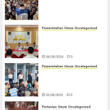
Wakapolres Polres Muratara
Ikuti Training of Trainer
(TOT) AI Aman dan
Bertanggung Jawab
07/08/2026
0
Pemerintahan
Umum
Uncategorized
‎Lapas Empat Lawang
Matangkan Persiapan
Peringatan HUT ke-81
Kemerdekaan RI‎
06/08/2026
0
Pemerintahan
Umum
Uncategorized
‎Lapas Empat Lawang Berikan
Pengarahan WBP, Tekankan
Keamanan, Kebersihan dan
Kesehatan‎
03/08/2026
0
Pertanian
Umum
Uncategorized