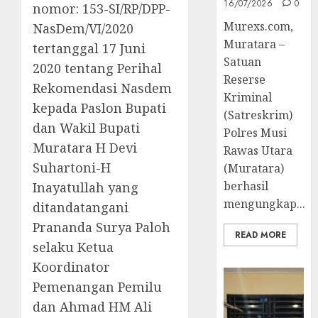
16/07/2026
0
nomor: 153-SI/RP/DPP-
Murexs.com,
NasDem/VI/2020
Muratara –
tertanggal 17 Juni
Satuan
2020 tentang Perihal
Reserse
Rekomendasi Nasdem
Kriminal
kepada Paslon Bupati
(Satreskrim)
dan Wakil Bupati
Polres Musi
Muratara H Devi
Rawas Utara
Suhartoni-H
(Muratara)
berhasil
Inayatullah yang
mengungkap...
ditandatangani
Prananda Surya Paloh
READ MORE
selaku Ketua
Koordinator
Pemenangan Pemilu
dan Ahmad HM Ali