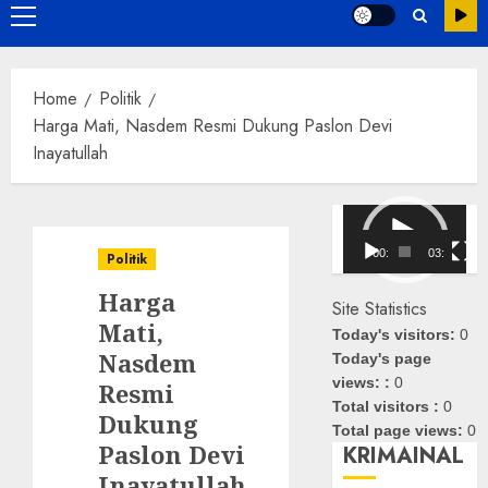
Primary
Menu
Home
Politik
Harga Mati, Nasdem Resmi Dukung Paslon Devi
Inayatullah
Pemutar
Video
00:00
03:08
Politik
Harga
Site Statistics
Mati,
Today's visitors:
0
Nasdem
Today's page
views: :
0
Resmi
Total visitors :
0
Dukung
Total page views:
0
Paslon Devi
KRIMAINAL
Inayatullah