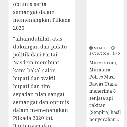
2026,Polres
optimis serta
Muratara
semangat dalam
Berhasil
memenangkan Pilkada
Ungkap
2020.
Kejahatan
Senjata Api
“alhamdulillah atas
Ilegal
dukungan dan pidato
MUREXS
politik dari Partai
27/06/2026
0
Nasdem membuat
Murexs.com,
Muratara–
kami bakal calon
Polres Musi
bupati dan wakil
Rawas Utara
bupati dan tim
menerima 8
sepadan nian sangat
senjata api
semangat dan optimis
rakitan
dalam memenangkan
(Senpira) hasil
Pilkada 2020 ini.
penyerahan...
Bimbingan dan