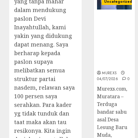
yang tanpa mahar
Uncategorized
dalam mendukung
Bandar Sabu
paslon Devi
Asal Rawas
Inayahtullah, kami
Ulu Musi
yakin yang didukung
Rawas Utara
dapat menang. Saya
Di Sergap Set
Res Narkoba
berharap kepada
Polres
paslon supaya
Muratara
melibatkan semua
MUREXS
struktur partai
04/07/2026
0
nasdem, relawan saya
Murexs.com,
100 persen saya
Muratara –
Terduga
serahkan. Para kader
bandar sabu
yg tidak tunduk dan
asal Desa
taat maka akan tau
Lesung Baru
resikonya. Kita ingin
Muda,