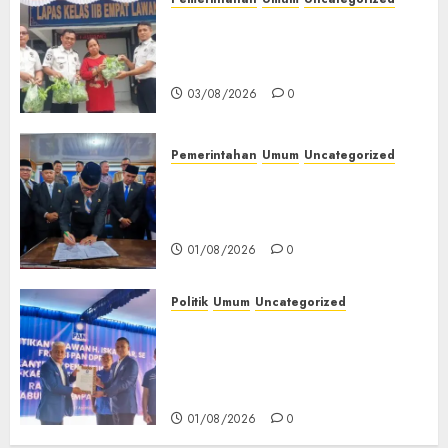
‎Panen Sayuran Organik,
Lapas Empat Lawang Dorong
Kemandirian Warga Binaan
03/08/2026
0
Pemerintahan
Umum
Uncategorized
‎Seluruh Fraksi DPRD Setujui
Pertanggungjawaban APBD
2025 Empat Lawang
01/08/2026
0
Politik
Umum
Uncategorized
‎Pengurus DPC PAN se-
Kabupaten Empat Lawang
Resmi Dilantik, Konsolidasi
Organisasi Diperkuat‎
01/08/2026
0