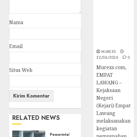
Berkekuatan
Hukum
Tetap,
Nama
Tegaskan
Komitmen
Penegakan
Hukum‎
Email
MUREXS
22/06/2026
0
‎Murexs.com,
Situs Web
EMPAT
LAWANG –
Kejaksaan
Negeri
(Kejari) Empat
Lawang
RELATED NEWS
melaksanakan
kegiatan
Pemerintahan
pemusnahan