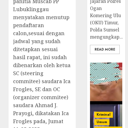
panitia Muscab PP
Jajaran Polres
Ogan
Lubuklinggau
Komering Ulu
menyatakan menutup
(OKU) Timur,
pendaftaran
Polda Sumsel
calon,sesuai dengan
mengungkap...
jadwal yang sudah
ditetapkan sesuai
READ MORE
hasil rapat, ini sudah
dibenarkan oleh ketua
SC (steering
commitee) saudara Ica
Frogles, SE dan OC
(organizer commitee)
saudara Ahmad J.
Prayogi, dikatakan Ica
Kriminal
Frogles pada, Jumat
Umum