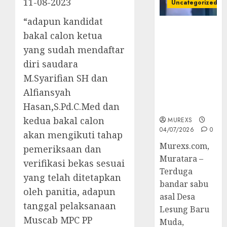
11-08-2023
Uncategorized
“adapun kandidat
Bandar Sabu
bakal calon ketua
Asal Rawas
yang sudah mendaftar
Ulu Musi
Rawas Utara
diri saudara
Di Sergap Set
M.Syarifian SH dan
Res Narkoba
Alfiansyah
Polres
Hasan,S.Pd.C.Med dan
Muratara
kedua bakal calon
MUREXS
04/07/2026
0
akan mengikuti tahap
Murexs.com,
pemeriksaan dan
Muratara –
verifikasi bekas sesuai
Terduga
yang telah ditetapkan
bandar sabu
oleh panitia, adapun
asal Desa
tanggal pelaksanaan
Lesung Baru
Muscab MPC PP
Muda,