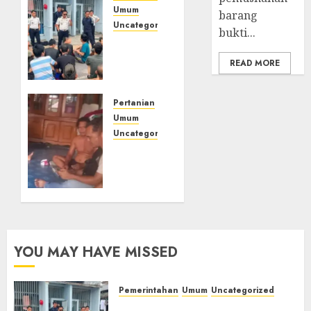
Umum
barang
Uncategorized
bukti...
‎Lapas
Empat
READ MORE
Lawang
Berikan
Pengarahan
Pertanian
WBP,
Umum
Tekankan
Uncategorized
Keamanan,
Lagi
Kebersihan
Menyadap
dan
Karet
Kesehatan‎
Dua
Petani
Asal
03/08/2026
0
Desa
YOU MAY HAVE MISSED
Lesung
Batu
Muda
Pemerintahan
Umum
Uncategorized
Diserang
‎Lapas Empat Lawang Berikan