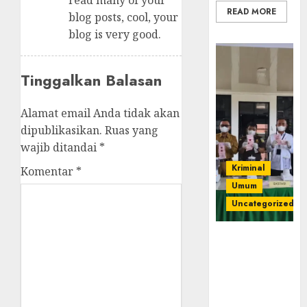
read many of your
READ MORE
blog posts, cool, your
blog is very good.
Tinggalkan Balasan
Alamat email Anda tidak akan
dipublikasikan.
Ruas yang
wajib ditandai
*
Kriminal
Komentar
*
Umum
Uncategorized
‎Kejari Empat
Lawang
Musnahkan
Barang Bukti
45 Perkara