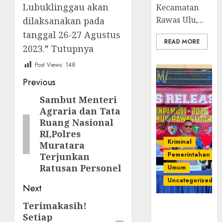
Lubuklinggau akan
Kecamatan
Rawas Ulu,...
dilaksanakan pada
tanggal 26-27 Agustus
READ MORE
2023.” Tutupnya
Post Views:
148
Post
Previous
navigation
Sambut Menteri
Previous
Agraria dan Tata
post:
Ruang Nasional
RI,Polres
Kriminal
Muratara
Pemerintahan
Terjunkan
Ratusan Personel
Umum
Uncategorized
Next
Terimakasih!
Next
Operasi
Setiap
Senpi musi
post: