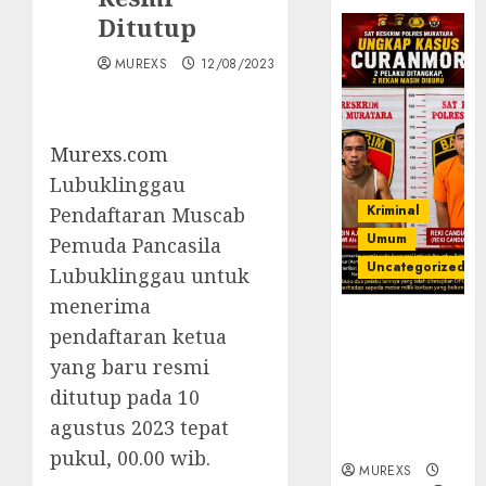
Ditutup
MUREXS
12/08/2023
Murexs.com
Lubuklinggau
Kriminal
Pendaftaran Muscab
Umum
Pemuda Pancasila
Uncategorized
Lubuklinggau untuk
menerima
Kasatreskrim
pendaftaran ketua
Polres
yang baru resmi
Muratara
ungkap Dua
ditutup pada 10
Pelaku
agustus 2023 tepat
Curanmor
pukul, 00.00 wib.
MUREXS