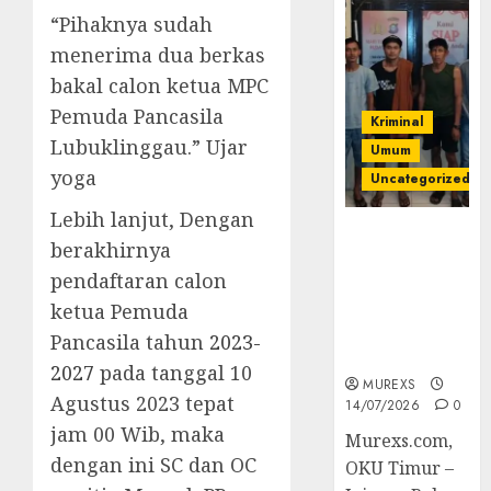
“Pihaknya sudah
menerima dua berkas
bakal calon ketua MPC
Pemuda Pancasila
Kriminal
Lubuklinggau.” Ujar
Umum
yoga
Uncategorized
Lebih lanjut, Dengan
Polres OKUT
berakhirnya
Gagalkan
pendaftaran calon
Pengiriman
368 Ton
ketua Pemuda
Batubara
Pancasila tahun
2023-
Ilegal
2027
pada tanggal 10
MUREXS
Agustus 2023 tepat
14/07/2026
0
jam 00 Wib, maka
Murexs.com,
dengan ini SC dan OC
OKU Timur –