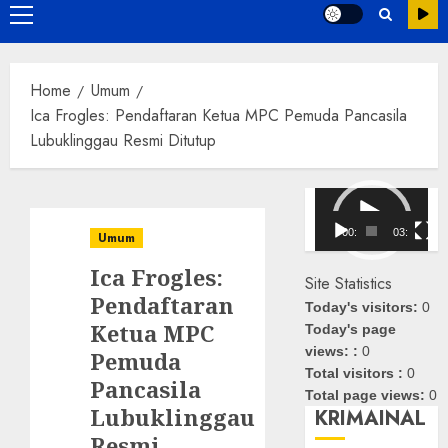
Primary
Menu
Home
Umum
Ica Frogles: Pendaftaran Ketua MPC Pemuda Pancasila
Lubuklinggau Resmi Ditutup
Pemutar
Video
00:00
03:08
Umum
Ica Frogles:
Site Statistics
Pendaftaran
Today's visitors:
0
Ketua MPC
Today's page
views: :
0
Pemuda
Total visitors :
0
Pancasila
Total page views:
0
Lubuklinggau
KRIMAINAL
Resmi