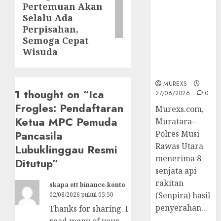
Pertemuan Akan
2026,Polres
Muratara
Selalu Ada
Berhasil
Perpisahan,
Ungkap
Semoga Cepat
Kejahatan
Wisuda
Senjata Api
Ilegal
MUREXS
1 thought on “
Ica
27/06/2026
0
Frogles: Pendaftaran
Murexs.com,
Ketua MPC Pemuda
Muratara–
Pancasila
Polres Musi
Rawas Utara
Lubuklinggau Resmi
menerima 8
Ditutup
”
senjata api
rakitan
skapa ett binance-konto
(Senpira) hasil
02/08/2026 pukul 05:50
penyerahan...
Thanks for sharing. I