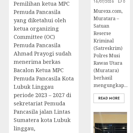
16/07/2026
0
Pemilihan ketua MPC
Murexs.com,
Pemuda Pancasila
Muratara –
yang diketahui oleh
Satuan
ketua organizing
Reserse
Committee (OC)
Kriminal
Pemuda Pancasila
(Satreskrim)
Ahmad Prayogi sudah
Polres Musi
menerima berkas
Rawas Utara
Bacalon Ketua MPC
(Muratara)
berhasil
Pemuda Pancasila Kota
mengungkap...
Lubuk Linggau
periode
2023 – 2027
di
READ MORE
sekretariat Pemuda
Pancasila jalan Lintas
Sumatera kota Lubuk
linggau,