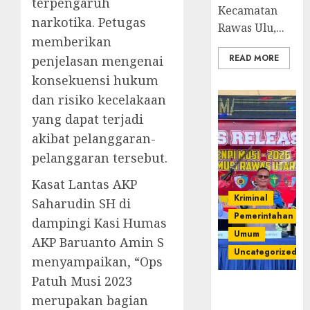
terpengaruh
Kecamatan
narkotika. Petugas
Rawas Ulu,...
memberikan
READ MORE
penjelasan mengenai
konsekuensi hukum
dan risiko kecelakaan
yang dapat terjadi
akibat pelanggaran-
pelanggaran tersebut.
Kasat Lantas AKP
Kriminal
Saharudin SH di
Pemerintahan
dampingi Kasi Humas
Umum
AKP Baruanto Amin S
Uncategorized
menyampaikan, “Ops
Patuh Musi 2023
Operasi
merupakan bagian
Senpi musi