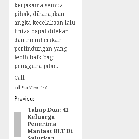
kerjasama semua
pihak, diharapkan
angka kecelakaan lalu
lintas dapat ditekan
dan memberikan
perlindungan yang
lebih baik bagi
pengguna jalan.
Call.
Post Views:
146
Post
Previous
navigation
Tahap Dua: 41
Previous
Keluarga
post:
Penerima
Manfaat BLT Di
Salurkan