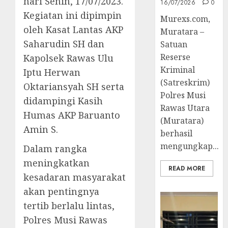
hari Senin, 17/07/2023.
16/07/2026
0
Kegiatan ini dipimpin
Murexs.com,
oleh Kasat Lantas AKP
Muratara –
Saharudin SH dan
Satuan
Reserse
Kapolsek Rawas Ulu
Kriminal
Iptu Herwan
(Satreskrim)
Oktariansyah SH serta
Polres Musi
didampingi Kasih
Rawas Utara
Humas AKP Baruanto
(Muratara)
Amin S.
berhasil
mengungkap...
Dalam rangka
meningkatkan
READ MORE
kesadaran masyarakat
akan pentingnya
tertib berlalu lintas,
Polres Musi Rawas