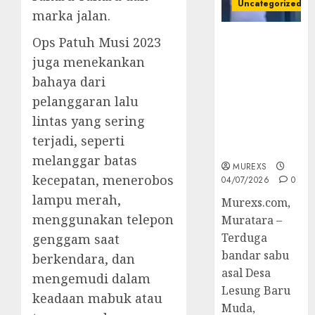
Uncategorized
marka jalan.
Bandar Sabu
Ops Patuh Musi 2023
Asal Rawas
juga menekankan
Ulu Musi
bahaya dari
Rawas Utara
pelanggaran lalu
Di Sergap Set
Res Narkoba
lintas yang sering
Polres
terjadi, seperti
Muratara
melanggar batas
MUREXS
kecepatan, menerobos
04/07/2026
0
lampu merah,
Murexs.com,
menggunakan telepon
Muratara –
Terduga
genggam saat
bandar sabu
berkendara, dan
asal Desa
mengemudi dalam
Lesung Baru
keadaan mabuk atau
Muda,