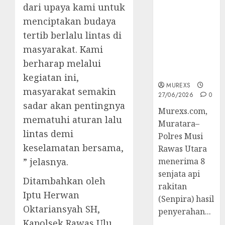
2026,Polres
dari upaya kami untuk
Muratara
menciptakan budaya
Berhasil
tertib berlalu lintas di
Ungkap
masyarakat. Kami
Kejahatan
Senjata Api
berharap melalui
Ilegal
kegiatan ini,
MUREXS
masyarakat semakin
27/06/2026
0
sadar akan pentingnya
Murexs.com,
mematuhi aturan lalu
Muratara–
lintas demi
Polres Musi
keselamatan bersama,
Rawas Utara
” jelasnya.
menerima 8
senjata api
Ditambahkan oleh
rakitan
Iptu Herwan
(Senpira) hasil
Oktariansyah SH,
penyerahan...
Kapolsek Rawas Ulu,