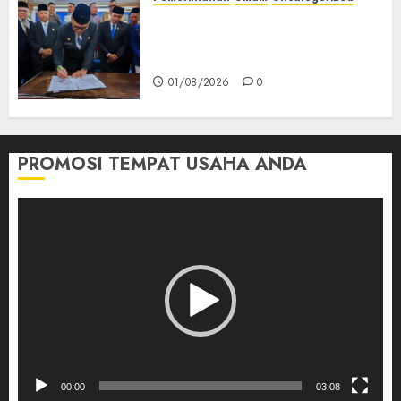
‎Seluruh Fraksi DPRD Setujui
Pertanggungjawaban APBD
2025 Empat Lawang
01/08/2026
0
PROMOSI TEMPAT USAHA ANDA
Pemutar
Video
00:00
03:08