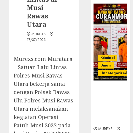
Musi
Rawas
Utara
MUREXS
17/07/2023
Kriminal
Murexs.com Muratara
Umum
– Satuan Lalu Lintas
Uncategorized
Polres Musi Rawas
Utara bekerja sama
Kasatreskrim
dengan Polsek Rawas
Polres
Ulu Polres Musi Rawas
Muratara
ungkap Dua
Utara melaksanakan
Pelaku
kegiatan Operasi
Curanmor
Patuh Musi 2023 pada
MUREXS