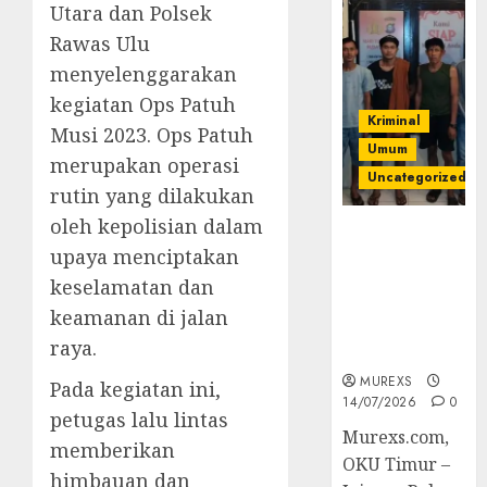
Utara dan Polsek
Rawas Ulu
menyelenggarakan
kegiatan Ops Patuh
Kriminal
Musi 2023. Ops Patuh
Umum
merupakan operasi
Uncategorized
rutin yang dilakukan
oleh kepolisian dalam
Polres OKUT
upaya menciptakan
Gagalkan
Pengiriman
keselamatan dan
368 Ton
keamanan di jalan
Batubara
raya.
Ilegal
MUREXS
Pada kegiatan ini,
14/07/2026
0
petugas lalu lintas
Murexs.com,
memberikan
OKU Timur –
himbauan dan