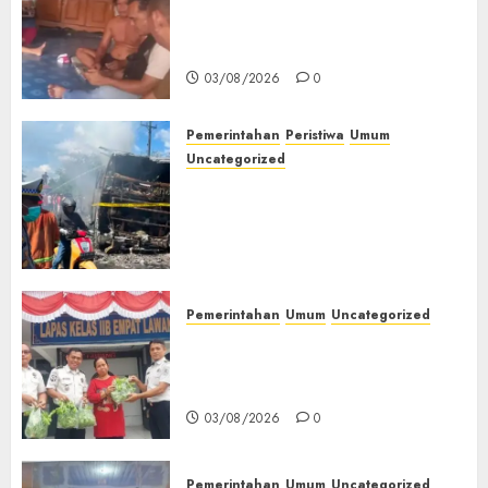
Lagi Menyadap Karet Dua
Petani Asal Desa Lesung Batu
Muda Diserang Beruang Liar
03/08/2026
0
Pemerintahan
Peristiwa
Umum
Uncategorized
Direktur Dan Pemilik Truk
Tangki Ditetapkan Sebagai
Tersangka Atas Kecelakaan
Bus ALS yang Tewaskan 19
Orang
03/08/2026
0
Pemerintahan
Umum
Uncategorized
‎Panen Sayuran Organik,
Lapas Empat Lawang Dorong
Kemandirian Warga Binaan
03/08/2026
0
Pemerintahan
Umum
Uncategorized