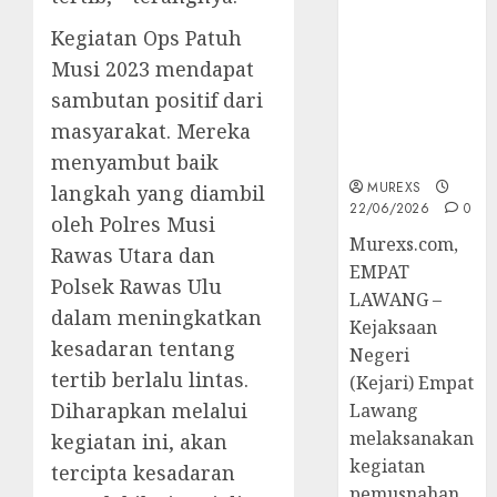
Berkekuatan
Kegiatan Ops Patuh
Hukum
Tetap,
Musi 2023 mendapat
Tegaskan
sambutan positif dari
Komitmen
masyarakat. Mereka
Penegakan
Hukum‎
menyambut baik
MUREXS
langkah yang diambil
22/06/2026
0
oleh Polres Musi
‎Murexs.com,
Rawas Utara dan
EMPAT
Polsek Rawas Ulu
LAWANG –
dalam meningkatkan
Kejaksaan
kesadaran tentang
Negeri
tertib berlalu lintas.
(Kejari) Empat
Diharapkan melalui
Lawang
melaksanakan
kegiatan ini, akan
kegiatan
tercipta kesadaran
pemusnahan