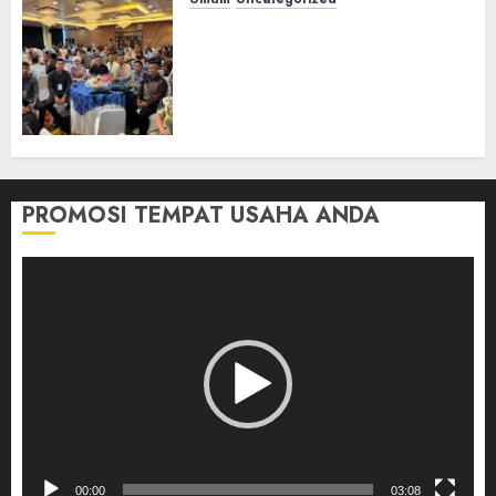
Tingkatkan Profesionalisme,
Wakapolres Polres Muratara
Ikuti Training of Trainer
(TOT) AI Aman dan
Bertanggung Jawab
07/08/2026
0
PROMOSI TEMPAT USAHA ANDA
Pemutar
Video
00:00
03:08