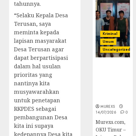
tahunnya.
“Selaku Kepala Desa
Terusan, saya
meminta kepada
Kriminal
lapisan masyarakat
Umum
Desa Terusan agar
Uncategorized
dapat berpartisipasi
Polres OKUT
dalam hal usulan
Gagalkan
prioritas yang
Pengiriman
nantinya kita
368 Ton
musyawarahkan
Batubara
Ilegal
untuk penetapan
MUREXS
RKPDES sebagai
14/07/2026
0
pembangunan Desa
Murexs.com,
kita ini supaya
OKU Timur –
kedepannya Desa kita