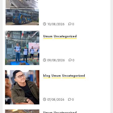
Bus Paimaham Alami Insiden
Lakalantas di Lubuklinggau,
Pihak Loket Masih Tunggu
Keputusan Perusahaan
10/08/2026
0
Umum
Uncategorized
‎Sambut HUT RI ke-81, Lapas
Empat Lawang Gelar Pekan
Olahraga
09/08/2026
0
blog
Umum
Uncategorized
Tampu Bolon: Semula Bersua
Setia, Retak Kaca di Bibir
Jendela
07/08/2026
0
Umum
Uncategorized