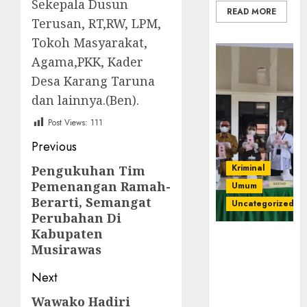
Sekepala Dusun
READ MORE
Terusan, RT,RW, LPM,
Tokoh Masyarakat,
Agama,PKK, Kader
Desa Karang Taruna
dan lainnya.(Ben).
Post Views:
111
Post
Previous
navigation
Kriminal
Pengukuhan Tim
Previous
Pemenangan Ramah-
Umum
post:
Berarti, Semangat
Uncategorized
Perubahan Di
Kabupaten
‎Kejari Empat
Musirawas
Lawang
Musnahkan
Next
Barang Bukti
45 Perkara
Wawako Hadiri
Next