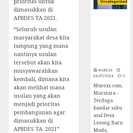
prioritas untuk
Uncategorized
dimasukkan di
Bandar Sabu
APBDES TA 2021.
Asal Rawas
“Seluruh usulan
Ulu Musi
Rawas Utara
masyarakat desa kita
Di Sergap Set
tampung yang mana
Res Narkoba
nantinya usulan
Polres
tersebut akan kita
Muratara
musyawarahkan
MUREXS
04/07/2026
0
kembali, dimana kita
Murexs.com,
akan melihat mana
Muratara –
usulan yang akan
Terduga
menjadi prioritas
bandar sabu
pembangunan agar
asal Desa
dimasukkan di
Lesung Baru
APBDES TA. 2021”
Muda,