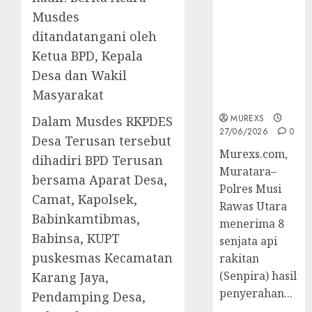
2026,Polres
Musdes
Muratara
ditandatangani oleh
Berhasil
Ungkap
Ketua BPD, Kepala
Kejahatan
Desa dan Wakil
Senjata Api
Masyarakat
Ilegal
MUREXS
Dalam Musdes RKPDES
27/06/2026
0
Desa Terusan tersebut
Murexs.com,
dihadiri BPD Terusan
Muratara–
bersama Aparat Desa,
Polres Musi
Camat, Kapolsek,
Rawas Utara
Babinkamtibmas,
menerima 8
Babinsa, KUPT
senjata api
puskesmas Kecamatan
rakitan
(Senpira) hasil
Karang Jaya,
penyerahan...
Pendamping Desa,