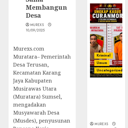
Membangun
Desa
MUREXS
10/09/2025
Murexs.com
Kriminal
Muratara– Pemerintah
Umum
Desa Terusan,
Uncategorized
Kecamatan Karang
Jaya Kabupaten
Kasatreskrim
Musirawas Utara
Polres
(Muratara) Sumsel,
Muratara
ungkap Dua
mengadakan
Pelaku
Musyawarah Desa
Curanmor
(Musdes), penyusunan
MUREXS