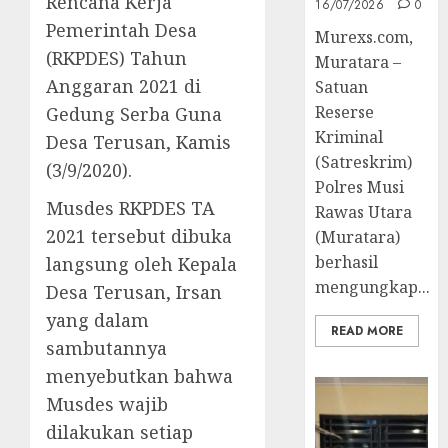
Rencana Kerja
16/07/2026
0
Pemerintah Desa
Murexs.com,
(RKPDES) Tahun
Muratara –
Anggaran 2021 di
Satuan
Reserse
Gedung Serba Guna
Kriminal
Desa Terusan, Kamis
(Satreskrim)
(3/9/2020).
Polres Musi
Musdes RKPDES TA
Rawas Utara
2021 tersebut dibuka
(Muratara)
berhasil
langsung oleh Kepala
mengungkap...
Desa Terusan, Irsan
yang dalam
READ MORE
sambutannya
menyebutkan bahwa
Musdes wajib
dilakukan setiap