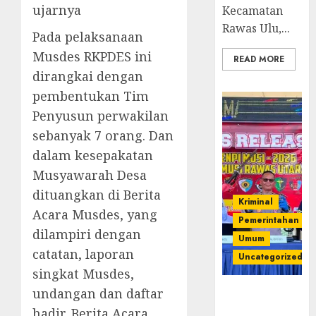
ujarnya
Kecamatan
Rawas Ulu,...
Pada pelaksanaan
Musdes RKPDES ini
READ MORE
dirangkai dengan
pembentukan Tim
Penyusun perwakilan
sebanyak 7 orang. Dan
dalam kesepakatan
Musyawarah Desa
dituangkan di Berita
Kriminal
Acara Musdes, yang
Pemerintahan
dilampiri dengan
Umum
catatan, laporan
Uncategorized
singkat Musdes,
undangan dan daftar
Operasi
Senpi musi
hadir. Berita Acara