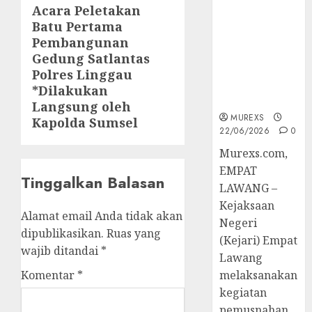
Berkekuatan
Acara Peletakan
post:
Hukum
Batu Pertama
Tetap,
Pembangunan
Tegaskan
Gedung Satlantas
Komitmen
Polres Linggau
Penegakan
*Dilakukan
Hukum‎
Langsung oleh
MUREXS
Kapolda Sumsel
22/06/2026
0
‎Murexs.com,
EMPAT
Tinggalkan Balasan
LAWANG –
Kejaksaan
Alamat email Anda tidak akan
Negeri
dipublikasikan.
Ruas yang
(Kejari) Empat
wajib ditandai
*
Lawang
Komentar
*
melaksanakan
kegiatan
pemusnahan