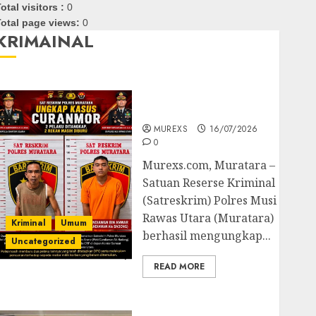
otal visitors :
0
otal page views:
0
KRIMAINAL
Kasatreskrim Polres
Muratara ungkap Dua
Pelaku Curanmor
MUREXS
16/07/2026
0
Murexs.com, Muratara –
Satuan Reserse Kriminal
(Satreskrim) Polres Musi
Rawas Utara (Muratara)
Kriminal
Umum
berhasil mengungkap...
Uncategorized
READ MORE
Polres OKUT Gagalkan
Pengiriman 368 Ton