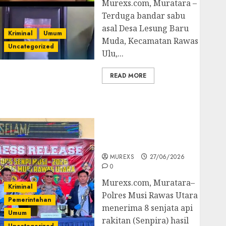
Murexs.com, Muratara –
Terduga bandar sabu
asal Desa Lesung Baru
Kriminal
Umum
Muda, Kecamatan Rawas
Uncategorized
Ulu,...
READ MORE
Operasi Senpi musi
2026,Polres Muratara
Berhasil Ungkap
Kejahatan Senjata Api
Ilegal
MUREXS
27/06/2026
0
Murexs.com, Muratara–
Kriminal
Polres Musi Rawas Utara
Pemerintahan
menerima 8 senjata api
Umum
rakitan (Senpira) hasil