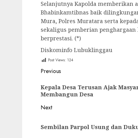
Selanjutnya Kapolda memberikan a
Bhabinkamtibnas baik dilingkunga
Mura, Polres Muratara serta kepad
sekaligus pemberian penghargaan 
berprestasi. (*)
Diskominfo Lubuklinggau
Post Views:
124
Post
Previous
navigation
Previous
Kepala Desa Terusan Ajak Masy
post:
Membangun Desa
Next
Next
Sembilan Parpol Usung dan Duk
post: