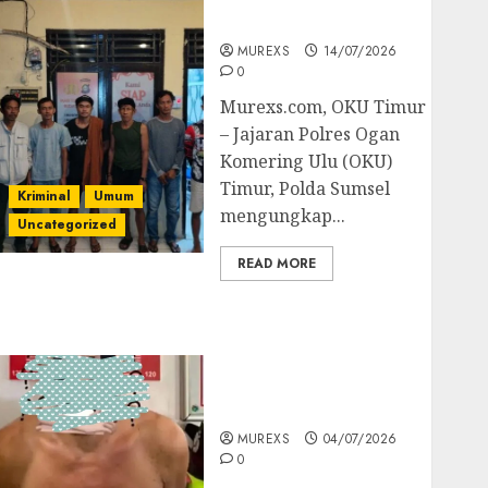
Batubara Ilegal
MUREXS
14/07/2026
0
Murexs.com, OKU Timur
– Jajaran Polres Ogan
Komering Ulu (OKU)
Timur, Polda Sumsel
Kriminal
Umum
mengungkap...
Uncategorized
READ MORE
Bandar Sabu Asal
Rawas Ulu Musi Rawas
Utara Di Sergap Set
Res Narkoba Polres
Muratara
MUREXS
04/07/2026
0