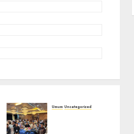
Umum
Uncategorized
Tingkatkan
Profesionalisme,
i
Wakapolres Polres
Muratara Ikuti Training