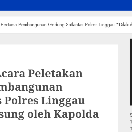
 Pertama Pembangunan Gedung Satlantas Polres Linggau *Dilaku
P
V
cara Peletakan
embangunan
 Polres Linggau
sung oleh Kapolda
S
T
T