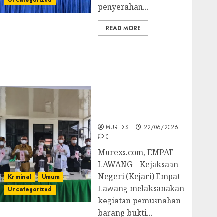
Uncategorized
penyerahan...
READ MORE
‎Kejari Empat Lawang
Musnahkan Barang
Bukti 45 Perkara
Berkekuatan Hukum
Tetap, Tegaskan
Komitmen Penegakan
Hukum‎
MUREXS
22/06/2026
0
‎Murexs.com, EMPAT
LAWANG – Kejaksaan
Negeri (Kejari) Empat
Kriminal
Umum
Lawang melaksanakan
Uncategorized
kegiatan pemusnahan
barang bukti...