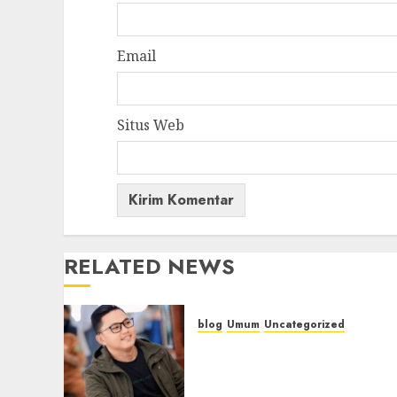
Email
Situs Web
RELATED NEWS
blog
Umum
Uncategorized
Tampu Bolon: Semula
Bersua Setia, Retak Kaca d
Bibir Jendela