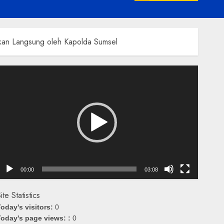
kan Langsung oleh Kapolda Sumsel
emutar
ideo
00:00
03:08
ite Statistics
oday's visitors:
0
oday's page views: :
0