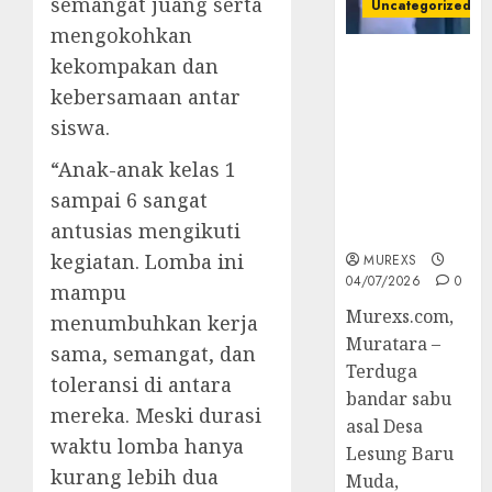
semangat juang serta
Uncategorized
mengokohkan
Bandar Sabu
kekompakan dan
Asal Rawas
kebersamaan antar
Ulu Musi
siswa.
Rawas Utara
Di Sergap Set
“Anak-anak kelas 1
Res Narkoba
sampai 6 sangat
Polres
antusias mengikuti
Muratara
kegiatan. Lomba ini
MUREXS
04/07/2026
0
mampu
Murexs.com,
menumbuhkan kerja
Muratara –
sama, semangat, dan
Terduga
toleransi di antara
bandar sabu
mereka. Meski durasi
asal Desa
waktu lomba hanya
Lesung Baru
kurang lebih dua
Muda,