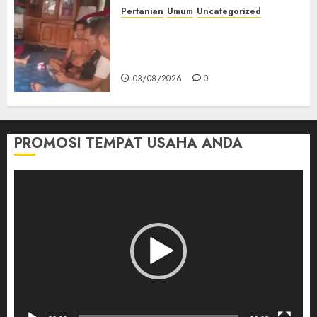
Pertanian
Umum
Uncategorized
Lagi Menyadap Karet Dua
Petani Asal Desa Lesung Batu
Muda Diserang Beruang Liar
03/08/2026
0
PROMOSI TEMPAT USAHA ANDA
Pemutar
Video