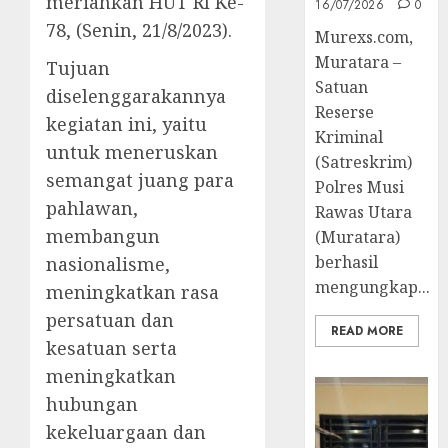
meriahkan HUT RI Ke-
16/07/2026
0
78, (Senin, 21/8/2023).
Murexs.com,
Muratara –
Tujuan
Satuan
diselenggarakannya
Reserse
kegiatan ini, yaitu
Kriminal
untuk meneruskan
(Satreskrim)
semangat juang para
Polres Musi
pahlawan,
Rawas Utara
membangun
(Muratara)
berhasil
nasionalisme,
mengungkap...
meningkatkan rasa
persatuan dan
READ MORE
kesatuan serta
meningkatkan
hubungan
kekeluargaan dan