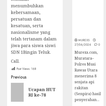
2026,Polres
menumbuhkan
Muratara
kebersamaan,
Berhasil
Ungkap
persatuan dan
Kejahatan
kesatuan, serta
Senjata Api
nasionalisme yang
Ilegal
telah tertanam dalam
MUREXS
jiwa para siswa siswi
27/06/2026
0
SDN 1Bingin Teluk.
Murexs.com,
Muratara–
Call.
Polres Musi
Post Views:
168
Rawas Utara
Post
menerima 8
Previous
senjata api
navigation
Previous
rakitan
Ucapan HUT
post:
(Senpira) hasil
RI ke-78
penyerahan...