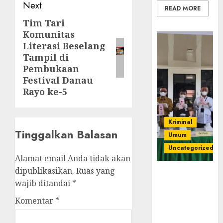
Next
READ MORE
Tim Tari
Next
Komunitas
post:
Literasi Beselang
Tampil di
Pembukaan
Festival Danau
Rayo ke-5
Kriminal
Tinggalkan Balasan
Umum
Uncategorized
Alamat email Anda tidak akan
dipublikasikan.
Ruas yang
‎Kejari Empat
wajib ditandai
*
Lawang
Musnahkan
Komentar
*
Barang Bukti
45 Perkara