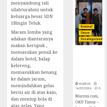
menyambung tali
silahturahmi untuk
keluarga besar SDN
1Bingin Teluk.
Kriminal
Macam lomba yang
Umum
adakan diantaranya
Uncategorized
makan kerupuk ,
Polres OKUT
memasukan pensil ke
Gagalkan
dalam botol, balap
Pengiriman
kelereng,
368 Ton
memasukkan benang
Batubara
Ilegal
ke dalam jarum,
MUREXS
memindahkan gelas
14/07/2026
0
berisi air di atas kain,
Murexs.com,
dan meniup bola di
OKU Timur –
atas gelas. Yang