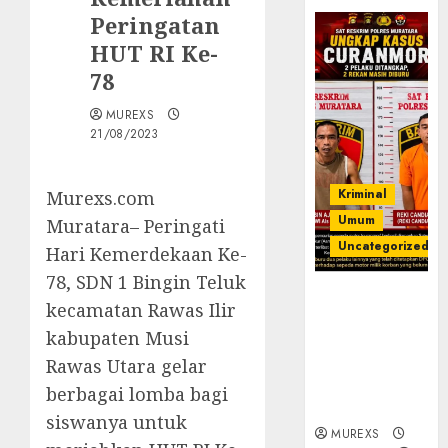
Peringatan
HUT RI Ke-
78
MUREXS
21/08/2023
Kriminal
Murexs.com
Umum
Muratara– Peringati
Uncategorized
Hari Kemerdekaan Ke-
78, SDN 1 Bingin Teluk
Kasatreskrim
kecamatan Rawas Ilir
Polres
kabupaten Musi
Muratara
ungkap Dua
Rawas Utara gelar
Pelaku
berbagai lomba bagi
Curanmor
siswanya untuk
MUREXS