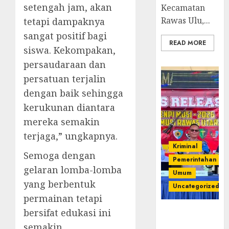
setengah jam, akan
Kecamatan
Rawas Ulu,...
tetapi dampaknya
sangat positif bagi
READ MORE
siswa. Kekompakan,
persaudaraan dan
persatuan terjalin
dengan baik sehingga
kerukunan diantara
mereka semakin
terjaga,” ungkapnya.
Kriminal
Semoga dengan
Pemerintahan
gelaran lomba-lomba
Umum
yang berbentuk
Uncategorized
permainan tetapi
bersifat edukasi ini
Operasi
Senpi musi
semakin