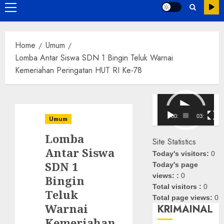
Primary
Menu
Home
Umum
Lomba Antar Siswa SDN 1 Bingin Teluk Warnai
Kemeriahan Peringatan HUT RI Ke-78
Pemutar
Video
00:00
03:08
Umum
Lomba
Site Statistics
Antar Siswa
Today's visitors:
0
SDN 1
Today's page
views: :
0
Bingin
Total visitors :
0
Teluk
Total page views:
0
Warnai
KRIMAINAL
Kemeriahan