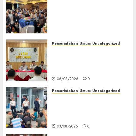
Tingkatkan Profesionalisme,
Wakapolres Polres Muratara
Ikuti Training of Trainer
(TOT) AI Aman dan
Bertanggung Jawab
07/08/2026
0
Pemerintahan
Umum
Uncategorized
‎Lapas Empat Lawang
Matangkan Persiapan
Peringatan HUT ke-81
Kemerdekaan RI‎
06/08/2026
0
Pemerintahan
Umum
Uncategorized
‎Lapas Empat Lawang Berikan
Pengarahan WBP, Tekankan
Keamanan, Kebersihan dan
Kesehatan‎
03/08/2026
0