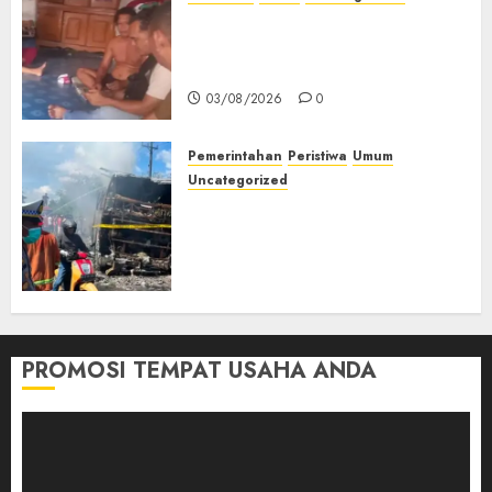
Lagi Menyadap Karet Dua
Petani Asal Desa Lesung Batu
Muda Diserang Beruang Liar
03/08/2026
0
Pemerintahan
Peristiwa
Umum
Uncategorized
Direktur Dan Pemilik Truk
Tangki Ditetapkan Sebagai
Tersangka Atas Kecelakaan
Bus ALS yang Tewaskan 19
Orang
03/08/2026
0
PROMOSI TEMPAT USAHA ANDA
Pemutar
Video