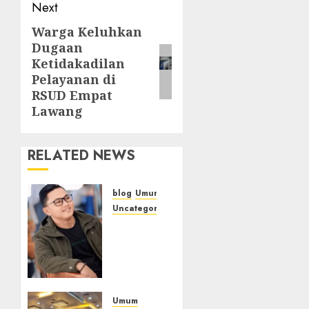
Next
‎Warga Keluhkan
Next
Dugaan
post:
Ketidakadilan
Pelayanan di
RSUD Empat
Lawang
RELATED NEWS
blog
Umum
Uncategorized
Tampu
Bolon:
Semula
Bersua
Setia,
Retak
Umum