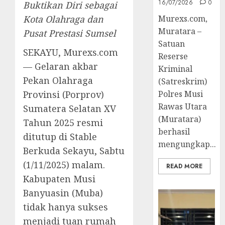
16/07/2026
0
Buktikan Diri sebagai
Kota Olahraga dan
Murexs.com,
Muratara –
Pusat Prestasi Sumsel
Satuan
SEKAYU, Murexs.com
Reserse
— Gelaran akbar
Kriminal
Pekan Olahraga
(Satreskrim)
Provinsi (Porprov)
Polres Musi
Rawas Utara
Sumatera Selatan XV
(Muratara)
Tahun 2025 resmi
berhasil
ditutup di Stable
mengungkap...
Berkuda Sekayu, Sabtu
(1/11/2025) malam.
READ MORE
Kabupaten Musi
Banyuasin (Muba)
tidak hanya sukses
menjadi tuan rumah