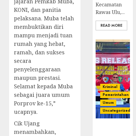
jajaran Pemkab Muba,
Kecamatan
KONI, dan panitia
Rawas Ulu,...
pelaksana. Muba telah
READ MORE
membuktikan diri
mampu menjadi tuan
rumah yang hebat,
ramah, dan sukses
secara
penyelenggaraan
maupun prestasi.
Selamat kepada Muba
Kriminal
sebagai juara umum
Pemerintahan
Porprov ke-15,”
Umum
Uncategorized
ucapnya.
Cik Ujang
Operasi
menambahkan,
Senpi musi