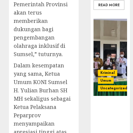
Pemerintah Provinsi
READ MORE
akan terus
memberikan
dukungan bagi
pengembangan
olahraga inklusif di
Sumsel,” tuturnya.
Dalam kesempatan
yang sama, Ketua
Kriminal
Umum
Umum KONI Sumsel
Uncategorized
H. Yulian Burhan SH
MH sekaligus sebagai
‎Kejari Empat
Ketua Pelaksana
Lawang
Peparprov
Musnahkan
menyampaikan
Barang Bukti
45 Perkara
apresiasi tinggi atas