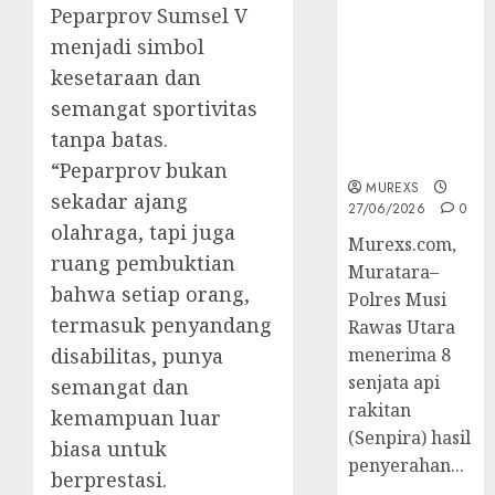
2026,Polres
Peparprov Sumsel V
Muratara
menjadi simbol
Berhasil
kesetaraan dan
Ungkap
semangat sportivitas
Kejahatan
Senjata Api
tanpa batas.
Ilegal
“Peparprov bukan
MUREXS
sekadar ajang
27/06/2026
0
olahraga, tapi juga
Murexs.com,
ruang pembuktian
Muratara–
bahwa setiap orang,
Polres Musi
termasuk penyandang
Rawas Utara
disabilitas, punya
menerima 8
senjata api
semangat dan
rakitan
kemampuan luar
(Senpira) hasil
biasa untuk
penyerahan...
berprestasi.