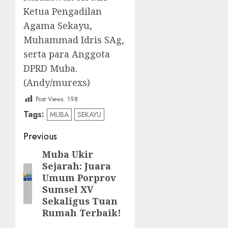
Ketua Pengadilan
Agama Sekayu,
Muhammad Idris SAg,
serta para Anggota
DPRD Muba.
(Andy/murexs)
Post Views:
198
Tags:
MUBA
SEKAYU
Post
Previous
navigation
Muba Ukir
Previous
Sejarah: Juara
post:
Umum Porprov
Sumsel XV
Sekaligus Tuan
Rumah Terbaik!