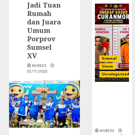
Jadi Tuan
Rumah
dan Juara
Umum
Porprov
Sumsel
XV
Kriminal
MUREXS
Umum
03/11/2025
Uncategorized
Kasatreskrim
Polres
Muratara
ungkap Dua
Pelaku
Curanmor
MUREXS