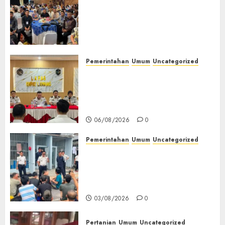
Wakapolres Polres Muratara
Ikuti Training of Trainer
(TOT) AI Aman dan
Bertanggung Jawab
07/08/2026
0
Pemerintahan
Umum
Uncategorized
‎Lapas Empat Lawang
Matangkan Persiapan
Peringatan HUT ke-81
Kemerdekaan RI‎
06/08/2026
0
Pemerintahan
Umum
Uncategorized
‎Lapas Empat Lawang Berikan
Pengarahan WBP, Tekankan
Keamanan, Kebersihan dan
Kesehatan‎
03/08/2026
0
Pertanian
Umum
Uncategorized