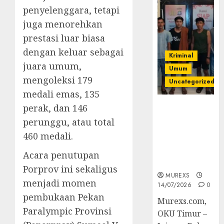
penyelenggara, tetapi
juga menorehkan
prestasi luar biasa
dengan keluar sebagai
Kriminal
juara umum,
Umum
mengoleksi 179
Uncategorized
medali emas, 135
perak, dan 146
Polres OKUT
Gagalkan
perunggu, atau total
Pengiriman
460 medali.
368 Ton
Batubara
Acara penutupan
Ilegal
Porprov ini sekaligus
MUREXS
menjadi momen
14/07/2026
0
pembukaan Pekan
Murexs.com,
Paralympic Provinsi
OKU Timur –