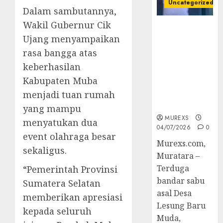
Uncategorized
Dalam sambutannya,
Wakil Gubernur Cik
Bandar Sabu
Ujang menyampaikan
Asal Rawas
Ulu Musi
rasa bangga atas
Rawas Utara
keberhasilan
Di Sergap Set
Kabupaten Muba
Res Narkoba
menjadi tuan rumah
Polres
Muratara
yang mampu
MUREXS
menyatukan dua
04/07/2026
0
event olahraga besar
Murexs.com,
sekaligus.
Muratara –
Terduga
“Pemerintah Provinsi
bandar sabu
Sumatera Selatan
asal Desa
memberikan apresiasi
Lesung Baru
kepada seluruh
Muda,