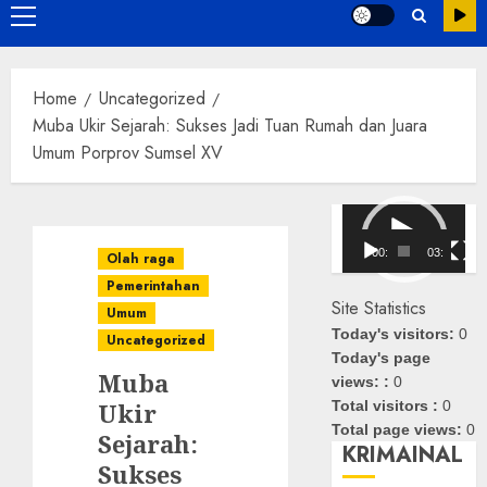
Primary
Menu
Home
Uncategorized
Muba Ukir Sejarah: Sukses Jadi Tuan Rumah dan Juara
Umum Porprov Sumsel XV
Pemutar
Video
00:00
03:08
Olah raga
Pemerintahan
Site Statistics
Umum
Today's visitors:
0
Uncategorized
Today's page
Muba
views: :
0
Ukir
Total visitors :
0
Total page views:
0
Sejarah:
KRIMAINAL
Sukses