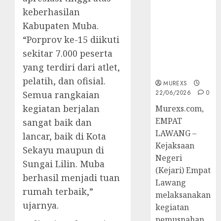
Berkekuatan
keberhasilan
Hukum
Kabupaten Muba.
Tetap,
Tegaskan
“Porprov ke-15 diikuti
Komitmen
sekitar 7.000 peserta
Penegakan
yang terdiri dari atlet,
Hukum‎
pelatih, dan ofisial.
MUREXS
22/06/2026
0
Semua rangkaian
kegiatan berjalan
‎Murexs.com,
EMPAT
sangat baik dan
LAWANG –
lancar, baik di Kota
Kejaksaan
Sekayu maupun di
Negeri
Sungai Lilin. Muba
(Kejari) Empat
berhasil menjadi tuan
Lawang
rumah terbaik,”
melaksanakan
ujarnya.
kegiatan
pemusnahan