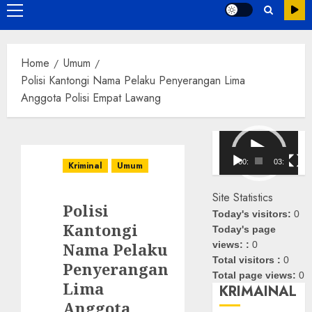
Primary
Menu
Home
Umum
Polisi Kantongi Nama Pelaku Penyerangan Lima
Anggota Polisi Empat Lawang
Pemutar
Video
00:00
03:08
Kriminal
Umum
Site Statistics
Polisi
Today's visitors:
0
Kantongi
Today's page
Nama Pelaku
views: :
0
Total visitors :
0
Penyerangan
Total page views:
0
Lima
KRIMAINAL
Anggota