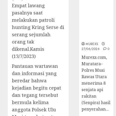
2026,Polres
Empat lawang
Muratara
pasalnya saat
Berhasil
melakukan patroli
Ungkap
Kejahatan
hunting Kring Serse di
Senjata Api
serang sejumlah
Ilegal
orang tak
MUREXS
dikenal.Kamis
27/06/2026
0
(13/7/2023)
Murexs.com,
Muratara–
Pantauan wartawan
Polres Musi
dan informasi yang
Rawas Utara
beredar bahwa
menerima 8
kejadian begitu cepat
senjata api
dan tegang tersebut
rakitan
bermula kelima
(Senpira) hasil
penyerahan...
anggota Polsek Ulu