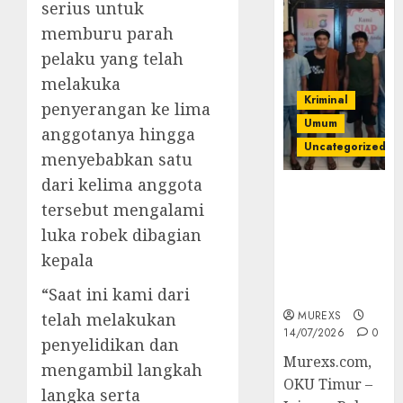
serius untuk
memburu parah
pelaku yang telah
melakuka
Kriminal
penyerangan ke lima
Umum
anggotanya hingga
Uncategorized
menyebabkan satu
dari kelima anggota
Polres OKUT
tersebut mengalami
Gagalkan
Pengiriman
luka robek dibagian
368 Ton
kepala
Batubara
Ilegal
“Saat ini kami dari
MUREXS
telah melakukan
14/07/2026
0
penyelidikan dan
Murexs.com,
mengambil langkah
OKU Timur –
langka serta