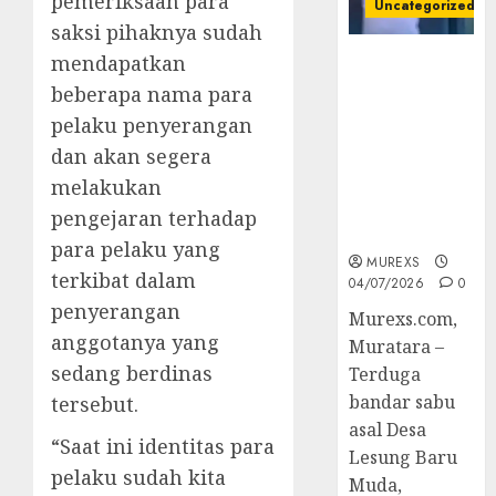
pemeriksaan para
Uncategorized
saksi pihaknya sudah
mendapatkan
Bandar Sabu
Asal Rawas
beberapa nama para
Ulu Musi
pelaku penyerangan
Rawas Utara
dan akan segera
Di Sergap Set
Res Narkoba
melakukan
Polres
pengejaran terhadap
Muratara
para pelaku yang
MUREXS
terkibat dalam
04/07/2026
0
penyerangan
Murexs.com,
anggotanya yang
Muratara –
sedang berdinas
Terduga
bandar sabu
tersebut.
asal Desa
“Saat ini identitas para
Lesung Baru
pelaku sudah kita
Muda,