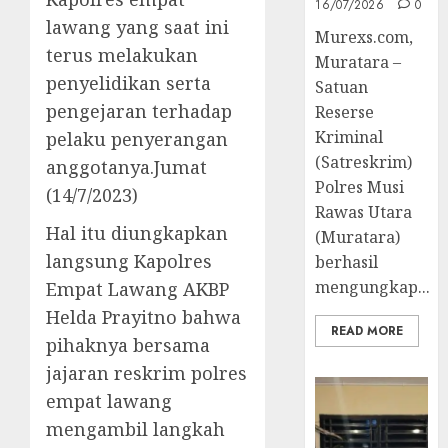
16/07/2026
0
lawang yang saat ini
Murexs.com,
terus melakukan
Muratara –
penyelidikan serta
Satuan
pengejaran terhadap
Reserse
Kriminal
pelaku penyerangan
(Satreskrim)
anggotanya.Jumat
Polres Musi
(14/7/2023)
Rawas Utara
Hal itu diungkapkan
(Muratara)
langsung Kapolres
berhasil
mengungkap...
Empat Lawang AKBP
Helda Prayitno bahwa
READ MORE
pihaknya bersama
jajaran reskrim polres
empat lawang
mengambil langkah