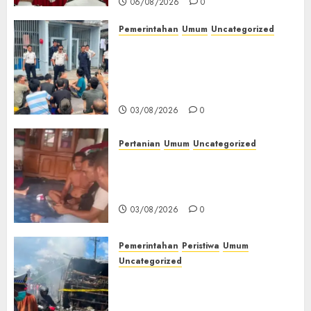
06/08/2026
0
Pemerintahan
Umum
Uncategorized
‎Lapas Empat Lawang Berikan
Pengarahan WBP, Tekankan
Keamanan, Kebersihan dan
Kesehatan‎
03/08/2026
0
Pertanian
Umum
Uncategorized
Lagi Menyadap Karet Dua
Petani Asal Desa Lesung Batu
Muda Diserang Beruang Liar
03/08/2026
0
Pemerintahan
Peristiwa
Umum
Uncategorized
Direktur Dan Pemilik Truk
Tangki Ditetapkan Sebagai
Tersangka Atas Kecelakaan