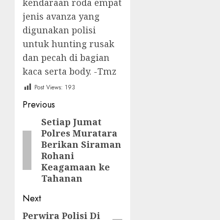
kendaraan roda empat
jenis avanza yang
digunakan polisi
untuk hunting rusak
dan pecah di bagian
kaca serta body. -Tmz
Post Views:
193
Post
Previous
navigation
Setiap Jumat
Previous
Polres Muratara
post:
Berikan Siraman
Rohani
Keagamaan ke
Tahanan
Next
Perwira Polisi Di
Next