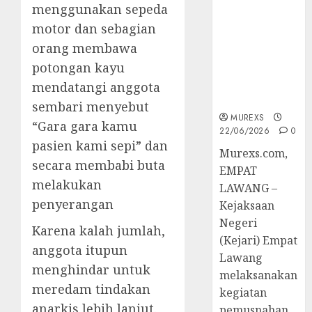
Berkekuatan
menggunakan sepeda
Hukum
motor dan sebagian
Tetap,
orang membawa
Tegaskan
potongan kayu
Komitmen
Penegakan
mendatangi anggota
Hukum‎
sembari menyebut
MUREXS
“Gara gara kamu
22/06/2026
0
pasien kami sepi” dan
‎Murexs.com,
secara membabi buta
EMPAT
melakukan
LAWANG –
penyerangan
Kejaksaan
Negeri
Karena kalah jumlah,
(Kejari) Empat
anggota itupun
Lawang
menghindar untuk
melaksanakan
meredam tindakan
kegiatan
anarkis lebih lanjut.
pemusnahan