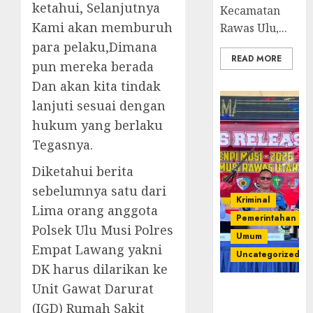
ketahui, Selanjutnya
Kecamatan
Kami akan memburuh
Rawas Ulu,...
para pelaku,Dimana
READ MORE
pun mereka berada
Dan akan kita tindak
lanjuti sesuai dengan
hukum yang berlaku
Tegasnya.
Diketahui berita
sebelumnya satu dari
Kriminal
Lima orang anggota
Pemerintahan
Polsek Ulu Musi Polres
Umum
Empat Lawang yakni
Uncategorized
DK harus dilarikan ke
Unit Gawat Darurat
Operasi
Senpi musi
(IGD) Rumah Sakit