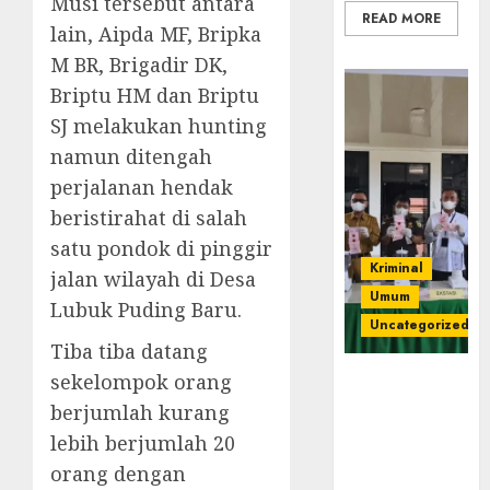
Musi tersebut antara
READ MORE
lain, Aipda MF, Bripka
M BR, Brigadir DK,
Briptu HM dan Briptu
SJ melakukan hunting
namun ditengah
perjalanan hendak
beristirahat di salah
satu pondok di pinggir
Kriminal
jalan wilayah di Desa
Umum
Lubuk Puding Baru.
Uncategorized
Tiba tiba datang
sekelompok orang
‎Kejari Empat
Lawang
berjumlah kurang
Musnahkan
lebih berjumlah 20
Barang Bukti
orang dengan
45 Perkara