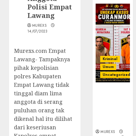
Polisi Empat
Lawang
MUREXS
14/07/2023
Murexs.com Empat
Lawang- Tampaknya
Kriminal
pihak kepolisian
Umum
Uncategorized
polres Kabupaten
Empat Lawang tidak
Kasatreskrim
tinggal diam lima
Polres
anggota di serang
Muratara
puluhan orang tak
ungkap Dua
Pelaku
dikenal hal itu dilihat
Curanmor
dari keseriusan
MUREXS
Kapolres empat