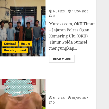
Batubara Ilegal
MUREXS
14/07/2026
0
Murexs.com, OKU Timur
– Jajaran Polres Ogan
Komering Ulu (OKU)
Timur, Polda Sumsel
Kriminal
Umum
mengungkap...
Uncategorized
READ MORE
Bandar Sabu Asal
Rawas Ulu Musi Rawas
Utara Di Sergap Set
Res Narkoba Polres
Muratara
MUREXS
04/07/2026
0