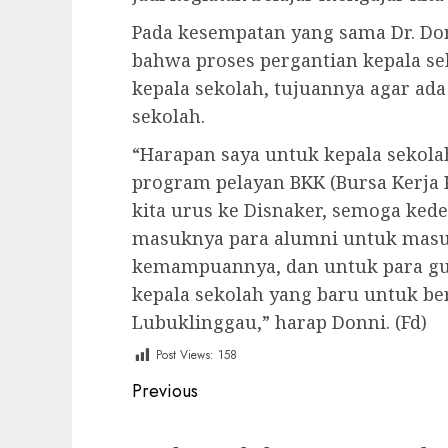
Pada kesempatan yang sama Dr. Don
bahwa proses pergantian kepala se
kepala sekolah, tujuannya agar ad
sekolah.
“Harapan saya untuk kepala sekol
program pelayan BKK (Bursa Kerja 
kita urus ke Disnaker, semoga ked
masuknya para alumni untuk masuk
kemampuannya, dan untuk para gu
kepala sekolah yang baru untuk 
Lubuklinggau,” harap Donni. (Fd)
Post Views:
158
Post
Previous
navigation
Previous