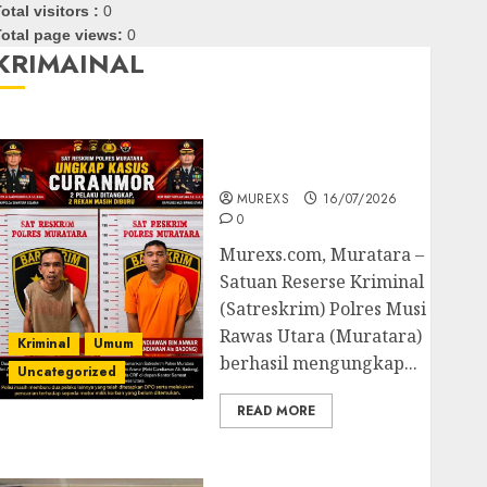
otal visitors :
0
otal page views:
0
KRIMAINAL
Kasatreskrim Polres
Muratara ungkap Dua
Pelaku Curanmor
MUREXS
16/07/2026
0
Murexs.com, Muratara –
Satuan Reserse Kriminal
(Satreskrim) Polres Musi
Rawas Utara (Muratara)
Kriminal
Umum
berhasil mengungkap...
Uncategorized
READ MORE
Polres OKUT Gagalkan
Pengiriman 368 Ton