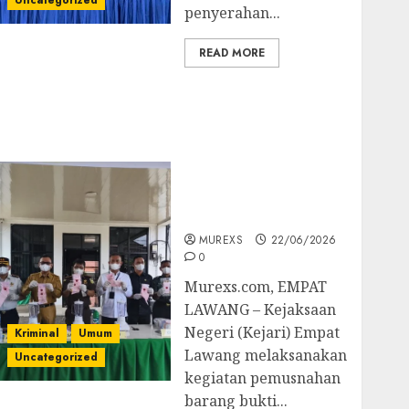
Uncategorized
penyerahan...
READ MORE
‎Kejari Empat Lawang
Musnahkan Barang
Bukti 45 Perkara
Berkekuatan Hukum
Tetap, Tegaskan
Komitmen Penegakan
Hukum‎
MUREXS
22/06/2026
0
‎Murexs.com, EMPAT
LAWANG – Kejaksaan
Negeri (Kejari) Empat
Kriminal
Umum
Lawang melaksanakan
Uncategorized
kegiatan pemusnahan
barang bukti...