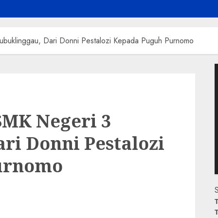
Lubuklinggau, Dari Donni Pestalozi Kepada Puguh Purnomo
P
V
SMK Negeri 3
ri Donni Pestalozi
urnomo
S
T
T