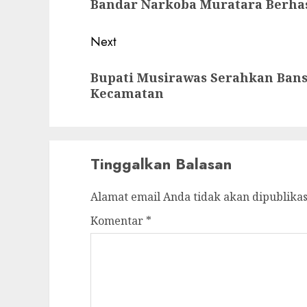
Bandar Narkoba Muratara Berhasi
post:
Next
Next
Bupati Musirawas Serahkan Bans
post:
Kecamatan
Tinggalkan Balasan
Alamat email Anda tidak akan dipublikas
Komentar
*