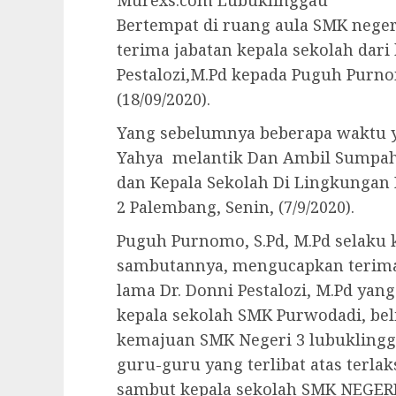
Murexs.com Lubuklinggau
Bertempat di ruang aula SMK neger
terima jabatan kepala sekolah dari
Pestalozi,M.Pd kepada Puguh Purnom
(18/09/2020).
Yang sebelumnya beberapa waktu y
Yahya melantik Dan Ambil Sumpah 
dan Kepala Sekolah Di Lingkungan
2 Palembang, Senin, (7/9/2020).
Puguh Purnomo, S.Pd, M.Pd selaku 
sambutannya, mengucapkan terima 
lama Dr. Donni Pestalozi, M.Pd ya
kepala sekolah SMK Purwodadi, bel
kemajuan SMK Negeri 3 lubuklingg
guru-guru yang terlibat atas terla
sambut kepala sekolah SMK NEGERI 