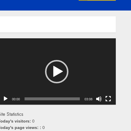
emutar
ideo
00:00
03:08
ite Statistics
oday's visitors:
0
oday's page views: :
0