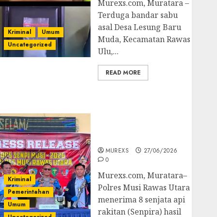
Murexs.com, Muratara –
Terduga bandar sabu
asal Desa Lesung Baru
Kriminal
Umum
Muda, Kecamatan Rawas
Uncategorized
Ulu,...
READ MORE
Operasi Senpi musi
2026,Polres Muratara
Berhasil Ungkap
Kejahatan Senjata Api
Ilegal
MUREXS
27/06/2026
0
Murexs.com, Muratara–
Kriminal
Polres Musi Rawas Utara
Pemerintahan
menerima 8 senjata api
Umum
rakitan (Senpira) hasil