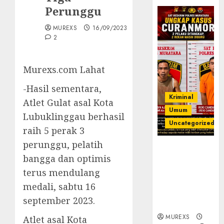
Perunggu
MUREXS
16/09/2023
2
Murexs.com Lahat
-Hasil sementara,
Kriminal
Atlet Gulat asal Kota
Umum
Lubuklinggau berhasil
Uncategorized
raih 5 perak 3
perunggu, pelatih
Kasatreskrim
bangga dan optimis
Polres
Muratara
terus mendulang
ungkap Dua
medali, sabtu 16
Pelaku
september 2023.
Curanmor
MUREXS
Atlet asal Kota