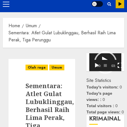
Primary
Menu
Home
Umum
Sementara: Atlet Gulat Lubuklinggau, Berhasil Raih Lima
Perak, Tiga Perunggu
Pemutar
Video
00:00
03:08
Olah raga
Umum
Site Statistics
Sementara:
Today's visitors:
0
Atlet Gulat
Today's page
Lubuklinggau,
views: :
0
Total visitors :
0
Berhasil Raih
Total page views:
0
Lima Perak,
KRIMAINAL
Tiga