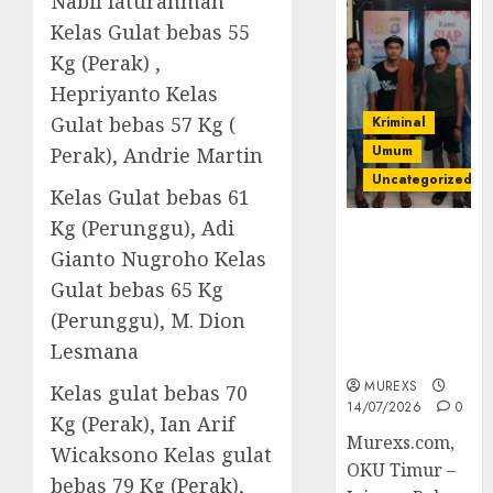
Nabil faturahman
Kelas Gulat bebas 55
Kg (Perak) ,
Hepriyanto Kelas
Gulat bebas 57 Kg (
Kriminal
Umum
Perak), Andrie Martin
Uncategorized
Kelas Gulat bebas 61
Kg (Perunggu), Adi
Polres OKUT
Gianto Nugroho Kelas
Gagalkan
Pengiriman
Gulat bebas 65 Kg
368 Ton
(Perunggu), M. Dion
Batubara
Lesmana
Ilegal
MUREXS
Kelas gulat bebas 70
14/07/2026
0
Kg (Perak), Ian Arif
Murexs.com,
Wicaksono Kelas gulat
OKU Timur –
bebas 79 Kg (Perak),