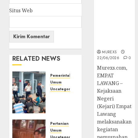
Berkekuatan
Hukum
Situs Web
Tetap,
Tegaskan
Komitmen
Penegakan
Hukum‎
MUREXS
RELATED NEWS
22/06/2026
0
‎Murexs.com,
EMPAT
Pemerintahan
Umum
LAWANG –
Uncategorized
Kejaksaan
‎Lapas
Negeri
Empat
(Kejari) Empat
Lawang
Lawang
Berikan
melaksanakan
Pengarahan
Pertanian
kegiatan
WBP,
Umum
pemusnahan
Tekankan
Uncategorized