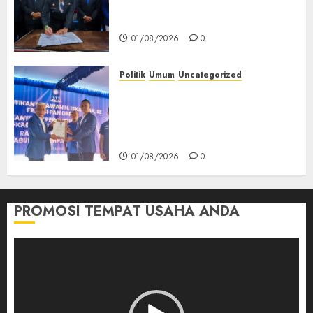
Pertanggungjawaban APBD
2025 Empat Lawang
01/08/2026
0
Politik
Umum
Uncategorized
‎Pengurus DPC PAN se-
Kabupaten Empat Lawang
Resmi Dilantik, Konsolidasi
Organisasi Diperkuat‎
01/08/2026
0
PROMOSI TEMPAT USAHA ANDA
Pemutar
Video