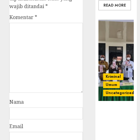
READ MORE
wajib ditandai
*
Komentar
*
Kriminal
Umum
Uncategorized
Nama
‎Kejari Empat
Lawang
Musnahkan
Email
Barang Bukti
45 Perkara