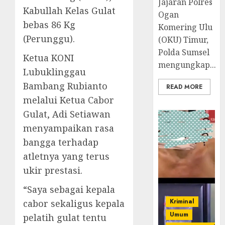
Jajaran Polres
Kabullah Kelas Gulat
Ogan
bebas 86 Kg
Komering Ulu
(Perunggu).
(OKU) Timur,
Polda Sumsel
Ketua KONI
mengungkap...
Lubuklinggau
Bambang Rubianto
READ MORE
melalui Ketua Cabor
Gulat, Adi Setiawan
menyampaikan rasa
bangga terhadap
atletnya yang terus
ukir prestasi.
“Saya sebagai kepala
Kriminal
cabor sekaligus kepala
Umum
pelatih gulat tentu