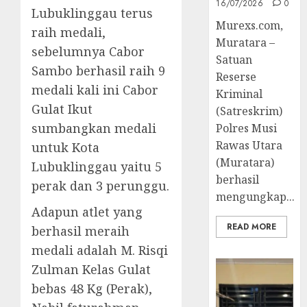
16/07/2026
0
Lubuklinggau terus
Murexs.com,
raih medali,
Muratara –
sebelumnya Cabor
Satuan
Sambo berhasil raih 9
Reserse
medali kali ini Cabor
Kriminal
Gulat Ikut
(Satreskrim)
sumbangkan medali
Polres Musi
Rawas Utara
untuk Kota
(Muratara)
Lubuklinggau yaitu 5
berhasil
perak dan 3 perunggu.
mengungkap...
Adapun atlet yang
READ MORE
berhasil meraih
medali adalah M. Risqi
Zulman Kelas Gulat
bebas 48 Kg (Perak),