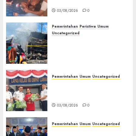
Muda Diserang Beruang Liar
03/08/2026
0
Pemerintahan
Peristiwa
Umum
Uncategorized
Direktur Dan Pemilik Truk
Tangki Ditetapkan Sebagai
Tersangka Atas Kecelakaan
Bus ALS yang Tewaskan 19
Orang
03/08/2026
0
Pemerintahan
Umum
Uncategorized
‎Panen Sayuran Organik,
Lapas Empat Lawang Dorong
Kemandirian Warga Binaan
03/08/2026
0
Pemerintahan
Umum
Uncategorized
‎Seluruh Fraksi DPRD Setujui