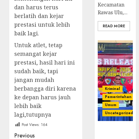
Kecamatan
dan harus terus
Rawas Ulu,...
berlatih dan kejar
prestasi untuk lebih
READ MORE
baik lagi.
Untuk atlet, tetap
semangat kejar
prestasi, hasil hari ini
sudah baik, tapi
jangan mudah
berbangga diri karena
Kriminal
ke depan harus jauh
Pemerintahan
lebih baik
Umum
Uncategorized
lagi,tutupnya
Post Views:
164
Operasi
Post
Previous
Senpi musi