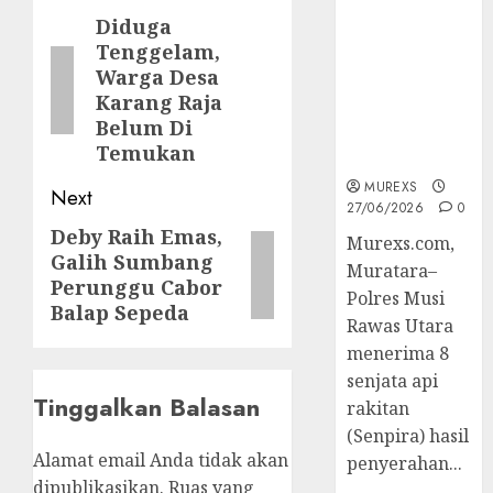
2026,Polres
navigation
Diduga
Previous
Muratara
Tenggelam,
post:
Berhasil
Warga Desa
Ungkap
Karang Raja
Kejahatan
Belum Di
Senjata Api
Temukan
Ilegal
MUREXS
Next
27/06/2026
0
Deby Raih Emas,
Next
Murexs.com,
Galih Sumbang
post:
Muratara–
Perunggu Cabor
Polres Musi
Balap Sepeda
Rawas Utara
menerima 8
senjata api
Tinggalkan Balasan
rakitan
(Senpira) hasil
Alamat email Anda tidak akan
penyerahan...
dipublikasikan.
Ruas yang