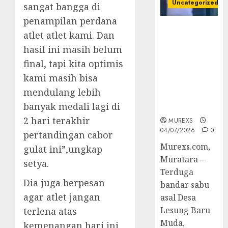
Uncategorized
sangat bangga di
penampilan perdana
Bandar Sabu
atlet atlet kami. Dan
Asal Rawas
hasil ini masih belum
Ulu Musi
Rawas Utara
final, tapi kita optimis
Di Sergap Set
kami masih bisa
Res Narkoba
mendulang lebih
Polres
banyak medali lagi di
Muratara
2 hari terakhir
MUREXS
04/07/2026
0
pertandingan cabor
Murexs.com,
gulat ini”,ungkap
Muratara –
setya.
Terduga
Dia juga berpesan
bandar sabu
agar atlet jangan
asal Desa
Lesung Baru
terlena atas
Muda,
kemenangan hari ini