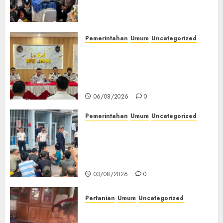
(TOT) AI Aman dan
Bertanggung Jawab
07/08/2026
0
Pemerintahan
Umum
Uncategorized
‎Lapas Empat Lawang
Matangkan Persiapan
Peringatan HUT ke-81
Kemerdekaan RI‎
06/08/2026
0
Pemerintahan
Umum
Uncategorized
‎Lapas Empat Lawang Berikan
Pengarahan WBP, Tekankan
Keamanan, Kebersihan dan
Kesehatan‎
03/08/2026
0
Pertanian
Umum
Uncategorized
Lagi Menyadap Karet Dua
Petani Asal Desa Lesung Batu