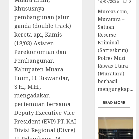
16/07/2026
0
khususnya
Murexs.com,
pembangunan jalur
Muratara –
ganda (double track)
Satuan
kereta api, Kamis
Reserse
Kriminal
(18/03) Asisten
(Satreskrim)
Perekonomian dan
Polres Musi
Pembangunan
Rawas Utara
Kabupaten Muara
(Muratara)
Enim, H. Riswandar,
berhasil
S.H., M.H.,
mengungkap...
mengadakan
READ MORE
pertemuan bersama
Deputy Executive Vice
President (EVP) PT. KAI
Divisi Regional (Divre)
III Palembang, M.