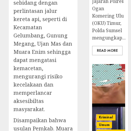
Jajaran Polres
sebidang dengan
Ogan
perlintasan jalur
Komering Ulu
kereta api, seperti di
(OKU) Timur,
Kecamatan
Polda Sumsel
Gelumbang, Gunung
mengungkap...
Megang, Ujan Mas dan
READ MORE
Muara Enim sehingga
dapat mengatasi
kemacetan,
mengurangi risiko
kecelakaan dan
memperlancar
aksesibiltas
masyarakat.
Kriminal
Disampaikan bahwa
Umum
usulan Pemkab. Muara