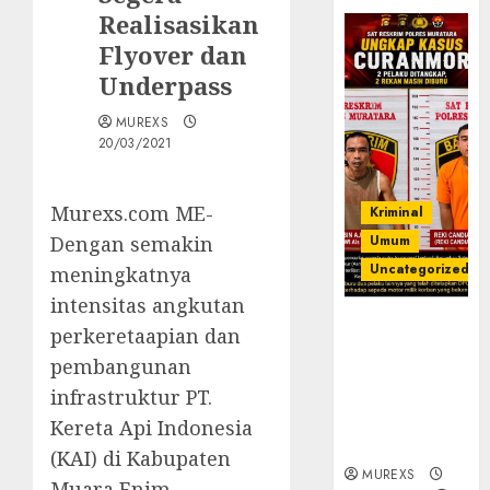
Realisasikan
Flyover dan
Underpass
MUREXS
20/03/2021
Murexs.com ME-
Kriminal
Dengan semakin
Umum
Uncategorized
meningkatnya
intensitas angkutan
Kasatreskrim
perkeretaapian dan
Polres
pembangunan
Muratara
infrastruktur PT.
ungkap Dua
Pelaku
Kereta Api Indonesia
Curanmor
(KAI) di Kabupaten
MUREXS
Muara Enim,