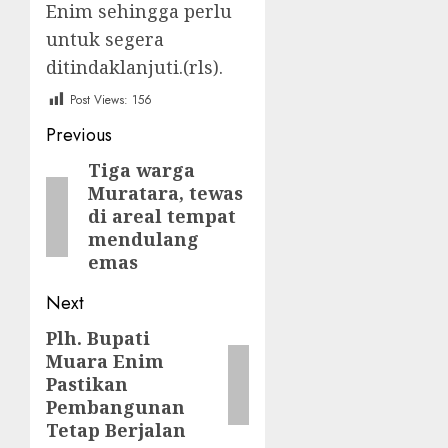
Enim sehingga perlu
untuk segera
ditindaklanjuti.(rls).
Post Views:
156
Post
Previous
navigation
Tiga warga
Previous
Muratara, tewas
post:
di areal tempat
mendulang
emas
Next
Plh. Bupati
Next
Muara Enim
post:
Pastikan
Pembangunan
Tetap Berjalan