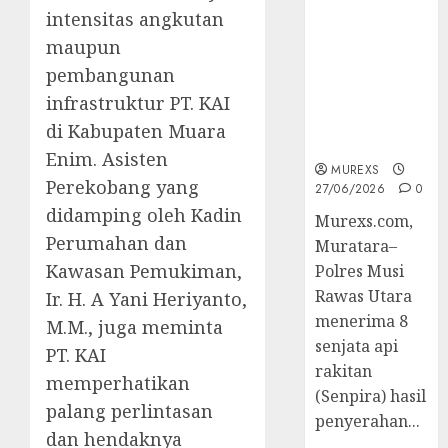
2026,Polres
intensitas angkutan
Muratara
maupun
Berhasil
pembangunan
Ungkap
Kejahatan
infrastruktur PT. KAI
Senjata Api
di Kabupaten Muara
Ilegal
Enim. Asisten
MUREXS
Perekobang yang
27/06/2026
0
didamping oleh Kadin
Murexs.com,
Perumahan dan
Muratara–
Kawasan Pemukiman,
Polres Musi
Rawas Utara
Ir. H. A Yani Heriyanto,
menerima 8
M.M., juga meminta
senjata api
PT. KAI
rakitan
memperhatikan
(Senpira) hasil
palang perlintasan
penyerahan...
dan hendaknya