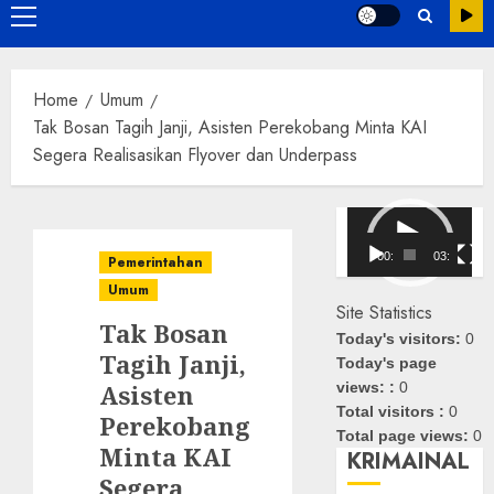
Primary
Menu
Home
Umum
Tak Bosan Tagih Janji, Asisten Perekobang Minta KAI
Segera Realisasikan Flyover dan Underpass
Pemutar
Video
00:00
03:08
Pemerintahan
Umum
Site Statistics
Tak Bosan
Today's visitors:
0
Tagih Janji,
Today's page
Asisten
views: :
0
Total visitors :
0
Perekobang
Total page views:
0
Minta KAI
KRIMAINAL
Segera