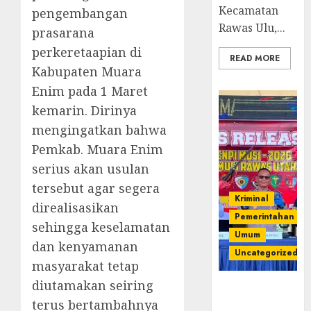
Kecamatan
pengembangan
Rawas Ulu,...
prasarana
perkeretaapian di
READ MORE
Kabupaten Muara
Enim pada 1 Maret
kemarin. Dirinya
mengingatkan bahwa
Pemkab. Muara Enim
serius akan usulan
tersebut agar segera
Kriminal
direalisasikan
Pemerintahan
sehingga keselamatan
Umum
dan kenyamanan
Uncategorized
masyarakat tetap
diutamakan seiring
Operasi
terus bertambahnya
Senpi musi