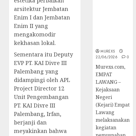
estetika perbaikan
Berkekuatan
arsitektur Jembatan
Hukum
Tetap,
Enim I dan Jembatan
Tegaskan
Enim II yang
Komitmen
mengakomodir
Penegakan
kekhasan lokal.
Hukum‎
MUREXS
Sementara itu Deputy
22/06/2026
0
EVP PT. KAI Divre III
‎Murexs.com,
Palembang yang
EMPAT
didampingi oleh APL
LAWANG –
Project Director 12
Kejaksaan
Unit Pengembangan
Negeri
(Kejari) Empat
PT. KAI Divre III
Lawang
Palembang, Irfan,
melaksanakan
berjanji dan
kegiatan
meyakinkan bahwa
pemusnahan