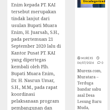
Uncategorized
Enim kepada PT. KAI
tersebut merupakan
Bandar Sabu
tindak lanjut dari
Asal Rawas
Ulu Musi
usulan Bupati Muara
Rawas Utara
Enim, H. Juarsah, S.H.,
Di Sergap Set
pada pertemuan 21
Res Narkoba
September 2020 lalu di
Polres
Muratara
Kantor Pusat PT. KAI
MUREXS
yang dipertegas
04/07/2026
0
kembali oleh Plh.
Murexs.com,
Bupati Muara Enim,
Muratara –
Dr. H. Nasrun Umar,
Terduga
S.H., M.M., pada rapat
bandar sabu
koordinasi
asal Desa
pelaksanaan program
Lesung Baru
pembangunan dan
Muda,