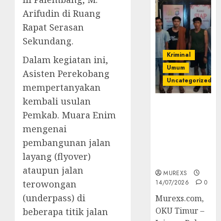
Arifudin di Ruang
Rapat Serasan
Sekundang.
Kriminal
Dalam kegiatan ini,
Umum
Asisten Perekobang
Uncategorized
mempertanyakan
kembali usulan
Polres OKUT
Pemkab. Muara Enim
Gagalkan
Pengiriman
mengenai
368 Ton
pembangunan jalan
Batubara
layang (flyover)
Ilegal
ataupun jalan
MUREXS
terowongan
14/07/2026
0
(underpass) di
Murexs.com,
OKU Timur –
beberapa titik jalan