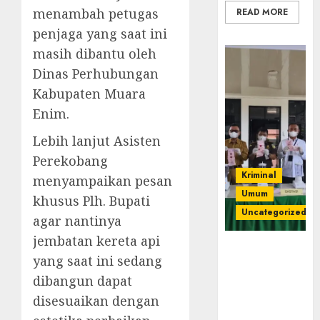
menambah petugas
READ MORE
penjaga yang saat ini
masih dibantu oleh
Dinas Perhubungan
Kabupaten Muara
Enim.
Lebih lanjut Asisten
Perekobang
Kriminal
menyampaikan pesan
Umum
khusus Plh. Bupati
Uncategorized
agar nantinya
jembatan kereta api
‎Kejari Empat
yang saat ini sedang
Lawang
dibangun dapat
Musnahkan
Barang Bukti
disesuaikan dengan
45 Perkara