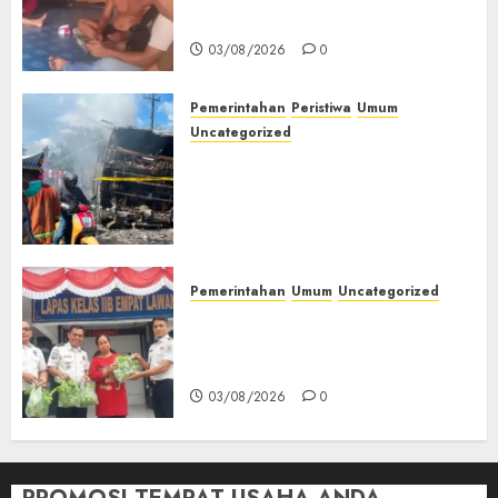
Muda Diserang Beruang Liar
03/08/2026
0
Pemerintahan
Peristiwa
Umum
Uncategorized
Direktur Dan Pemilik Truk
Tangki Ditetapkan Sebagai
Tersangka Atas Kecelakaan
Bus ALS yang Tewaskan 19
Orang
03/08/2026
0
Pemerintahan
Umum
Uncategorized
‎Panen Sayuran Organik,
Lapas Empat Lawang Dorong
Kemandirian Warga Binaan
03/08/2026
0