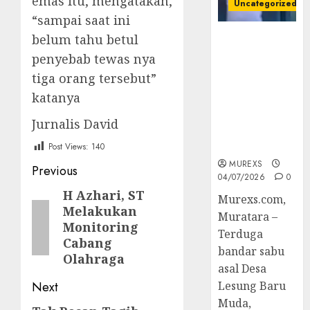
emas itu, mengatakan,
Uncategorized
“sampai saat ini
belum tahu betul
Bandar Sabu
Asal Rawas
penyebab tewas nya
Ulu Musi
tiga orang tersebut”
Rawas Utara
katanya
Di Sergap Set
Res Narkoba
Jurnalis David
Polres
Muratara
Post Views:
140
MUREXS
Post
Previous
04/07/2026
0
navigation
H Azhari, ST
Previous
Murexs.com,
Melakukan
post:
Muratara –
Monitoring
Terduga
Cabang
bandar sabu
Olahraga
asal Desa
Next
Lesung Baru
Muda,