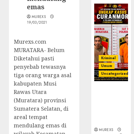
emas
MUREXS
19/03/2021
Murexs.com
MURATARA- Belum
Diketahui pasti
Kriminal
penyebab tewasnya
Umum
Uncategorized
tiga orang warga asal
kabupaten Musi
Kasatreskrim
Rawas Utara
Polres
(Muratara) provinsi
Muratara
Sumatera Selatan, di
ungkap Dua
Pelaku
areal tempat
Curanmor
mendulang emas di
MUREXS
wilayah Kecamatan