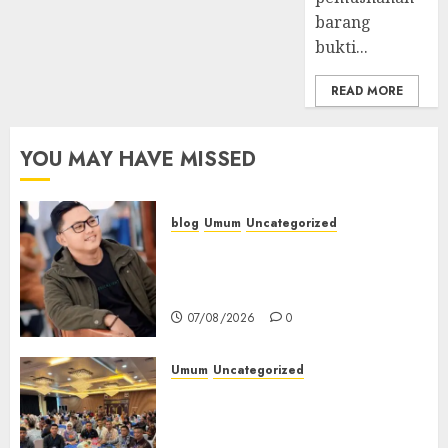
barang
bukti...
READ MORE
YOU MAY HAVE MISSED
blog
Umum
Uncategorized
Tampu Bolon: Semula Bersua
Setia, Retak Kaca di Bibir
Jendela
07/08/2026
0
Umum
Uncategorized
Tingkatkan Profesionalisme,
Wakapolres Polres Muratara
Ikuti Training of Trainer