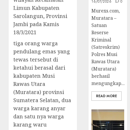
16/07/2026
0
Limun Kabupaten
Murexs.com,
Sarolangun, Provinsi
Muratara –
Jambi pada Kamis
Satuan
18/3/2021
Reserse
Kriminal
tiga orang warga
(Satreskrim)
pendulang emas yang
Polres Musi
tewas tersebut di
Rawas Utara
ketahui berasal dari
(Muratara)
kabupaten Musi
berhasil
mengungkap...
Rawas Utara
(Muratara) provinsi
READ MORE
Sumatera Selatan, dua
warga karang anyar
dan satu nya warga
karang waru