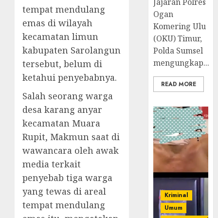
Jajaran Polres
tempat mendulang
Ogan
emas di wilayah
Komering Ulu
kecamatan limun
(OKU) Timur,
kabupaten Sarolangun
Polda Sumsel
mengungkap...
tersebut, belum di
ketahui penyebabnya.
READ MORE
Salah seorang warga
desa karang anyar
kecamatan Muara
Rupit, Makmun saat di
wawancara oleh awak
media terkait
penyebab tiga warga
yang tewas di areal
Kriminal
tempat mendulang
Umum