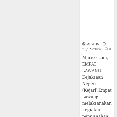
of
Berkekuatan
Trainer
Hukum
(TOT)
Tetap,
AI
Tegaskan
Aman
Komitmen
dan
Penegakan
Bertanggung
Hukum‎
Jawab
MUREXS
22/06/2026
0
07/08/2026
‎Murexs.com,
0
EMPAT
LAWANG –
Kejaksaan
Negeri
(Kejari) Empat
Lawang
melaksanakan
kegiatan
pemusnahan