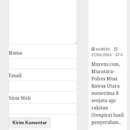
2026,Polres
Muratara
Berhasil
Ungkap
Kejahatan
Senjata Api
Ilegal
MUREXS
Nama
27/06/2026
0
Murexs.com,
Muratara–
Email
Polres Musi
Rawas Utara
menerima 8
Situs Web
senjata api
rakitan
(Senpira) hasil
penyerahan...