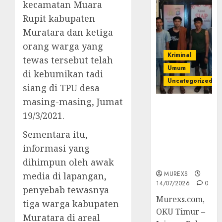
kecamatan Muara
Rupit kabupaten
Muratara dan ketiga
orang warga yang
Kriminal
tewas tersebut telah
Umum
di kebumikan tadi
Uncategorized
siang di TPU desa
masing-masing, Jumat
Polres OKUT
19/3/2021.
Gagalkan
Pengiriman
Sementara itu,
368 Ton
informasi yang
Batubara
Ilegal
dihimpun oleh awak
MUREXS
media di lapangan,
14/07/2026
0
penyebab tewasnya
Murexs.com,
tiga warga kabupaten
OKU Timur –
Muratara di areal