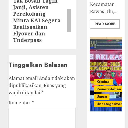
Tak Bosan Tagih
Next
Kecamatan
Janji, Asisten
post:
Rawas Ulu,...
Perekobang
Minta KAI Segera
READ MORE
Realisasikan
Flyover dan
Underpass
Tinggalkan Balasan
Alamat email Anda tidak akan
Kriminal
dipublikasikan.
Ruas yang
Pemerintahan
wajib ditandai
*
Umum
Komentar
*
Uncategorized
Operasi
Senpi musi