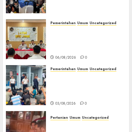
(TOT) AI Aman dan
Bertanggung Jawab
07/08/2026
0
Pemerintahan
Umum
Uncategorized
‎Lapas Empat Lawang
Matangkan Persiapan
Peringatan HUT ke-81
Kemerdekaan RI‎
06/08/2026
0
Pemerintahan
Umum
Uncategorized
‎Lapas Empat Lawang Berikan
Pengarahan WBP, Tekankan
Keamanan, Kebersihan dan
Kesehatan‎
03/08/2026
0
Pertanian
Umum
Uncategorized
Lagi Menyadap Karet Dua
Petani Asal Desa Lesung Batu