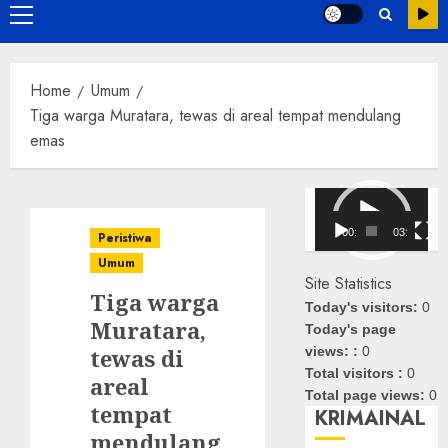
Primary
Menu
Home
Umum
Tiga warga Muratara, tewas di areal tempat mendulang
emas
Pemutar
Video
00:00
03:08
Peristiwa
Umum
Site Statistics
Tiga warga
Today's visitors:
0
Muratara,
Today's page
tewas di
views: :
0
Total visitors :
0
areal
Total page views:
0
tempat
KRIMAINAL
mendulang