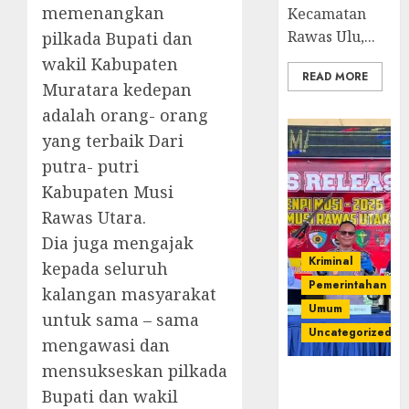
memenangkan
Kecamatan
Rawas Ulu,...
pilkada Bupati dan
wakil Kabupaten
READ MORE
Muratara kedepan
adalah orang- orang
yang terbaik Dari
putra- putri
Kabupaten Musi
Rawas Utara.
Dia juga mengajak
Kriminal
kepada seluruh
Pemerintahan
kalangan masyarakat
Umum
untuk sama – sama
Uncategorized
mengawasi dan
mensukseskan pilkada
Operasi
Bupati dan wakil
Senpi musi