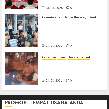
Kemerdekaan RI‎
06/08/2026
0
Pemerintahan
Umum
Uncategorized
‎Lapas Empat Lawang Berikan
Pengarahan WBP, Tekankan
Keamanan, Kebersihan dan
Kesehatan‎
03/08/2026
0
Pertanian
Umum
Uncategorized
Lagi Menyadap Karet Dua
Petani Asal Desa Lesung Batu
Muda Diserang Beruang Liar
03/08/2026
0
PROMOSI TEMPAT USAHA ANDA