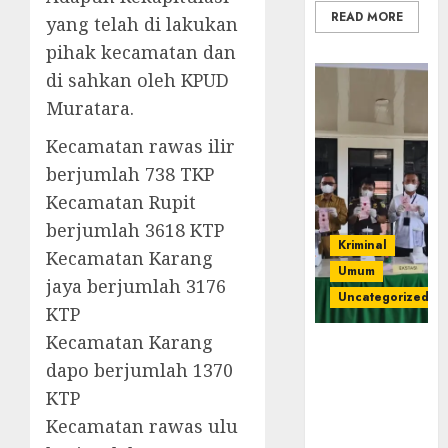
READ MORE
yang telah di lakukan
pihak kecamatan dan
di sahkan oleh KPUD
Muratara.
Kecamatan rawas ilir
berjumlah 738 TKP
Kecamatan Rupit
berjumlah 3618 KTP
Kriminal
Kecamatan Karang
Umum
jaya berjumlah 3176
Uncategorized
KTP
Kecamatan Karang
‎Kejari Empat
dapo berjumlah 1370
Lawang
Musnahkan
KTP
Barang Bukti
Kecamatan rawas ulu
45 Perkara