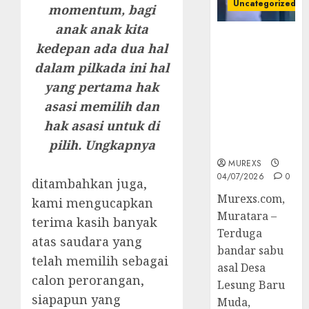
Uncategorized
momentum, bagi
anak anak kita
Bandar Sabu
kedepan ada dua hal
Asal Rawas
dalam pilkada ini hal
Ulu Musi
Rawas Utara
yang pertama hak
Di Sergap Set
asasi memilih dan
Res Narkoba
hak asasi untuk di
Polres
pilih. Ungkapnya
Muratara
MUREXS
04/07/2026
0
ditambahkan juga,
Murexs.com,
kami mengucapkan
Muratara –
terima kasih banyak
Terduga
atas saudara yang
bandar sabu
telah memilih sebagai
asal Desa
calon perorangan,
Lesung Baru
siapapun yang
Muda,