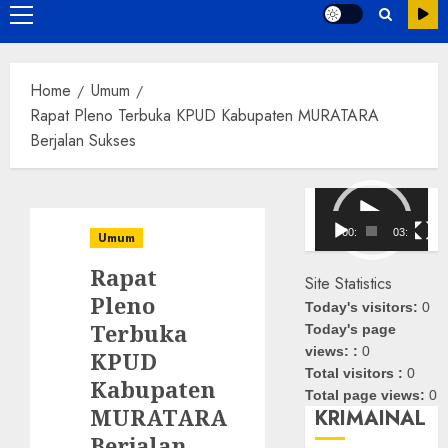
Primary
Menu
Home
Umum
Rapat Pleno Terbuka KPUD Kabupaten MURATARA
Berjalan Sukses
Pemutar
Video
00:00
03:08
Umum
Rapat
Site Statistics
Pleno
Today's visitors:
0
Terbuka
Today's page
views: :
0
KPUD
Total visitors :
0
Kabupaten
Total page views:
0
MURATARA
KRIMAINAL
Berjalan