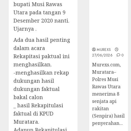
2026,Polres
bupati Musi Rawas
Muratara
Utara pada tangan 9
Berhasil
Desember 2020 nanti.
Ungkap
Ujarnya .
Kejahatan
Senjata Api
Ada dua hasil penting
Ilegal
dalam acara
MUREXS
Rekapitasi paktual ini
27/06/2026
0
menghasilkan.
Murexs.com,
Muratara–
-menghasilkan rekap
Polres Musi
dukungan hasil
Rawas Utara
dukungan faktual
menerima 8
bakal calon
senjata api
_ hasil Rekapitulasi
rakitan
faktual di KPUD
(Senpira) hasil
Muratara.
penyerahan...
Adapun Rekapitulasi