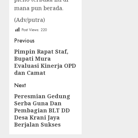
mana pun berada.
(Adv/putra)
Post Views:
220
Post
Previous
navigation
Pimpin Rapat Staf,
Previous
Bupati Mura
post:
Evaluasi Kinerja OPD
dan Camat
Next
Peresmian Gedung
Next
Serba Guna Dan
post:
Pembagian BLT DD
Desa Krani Jaya
Berjalan Sukses