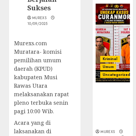
Sukses
MUREXS
10/09/2025
Murexs.com
Muratara- komisi
Kriminal
pemilihan umum
Umum
daerah (KPUD)
Uncategorized
kabupaten Musi
Rawas Utara
Kasatreskrim
melaksanakan rapat
Polres
pleno terbuka senin
Muratara
ungkap Dua
pagi 10:00 Wib.
Pelaku
Acara yang di
Curanmor
laksanakan di
MUREXS