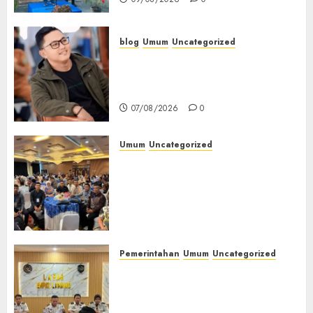
blog
Umum
Uncategorized
Tampu Bolon: Semula Bersua
Setia, Retak Kaca di Bibir
Jendela
07/08/2026
0
Umum
Uncategorized
Tingkatkan Profesionalisme,
Wakapolres Polres Muratara
Ikuti Training of Trainer
(TOT) AI Aman dan
Bertanggung Jawab
07/08/2026
0
Pemerintahan
Umum
Uncategorized
‎Lapas Empat Lawang
Matangkan Persiapan
Peringatan HUT ke-81