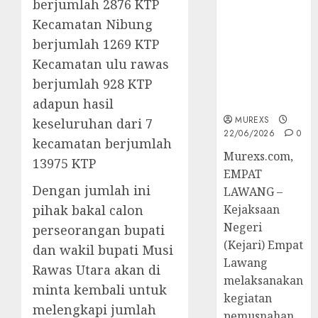
berjumlah 2876 KTP
Berkekuatan
Kecamatan Nibung
Hukum
Tetap,
berjumlah 1269 KTP
Tegaskan
Kecamatan ulu rawas
Komitmen
berjumlah 928 KTP
Penegakan
Hukum‎
adapun hasil
MUREXS
keseluruhan dari 7
22/06/2026
0
kecamatan berjumlah
‎Murexs.com,
13975 KTP
EMPAT
Dengan jumlah ini
LAWANG –
pihak bakal calon
Kejaksaan
Negeri
perseorangan bupati
(Kejari) Empat
dan wakil bupati Musi
Lawang
Rawas Utara akan di
melaksanakan
minta kembali untuk
kegiatan
melengkapi jumlah
pemusnahan