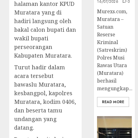
16/07/2026
0
halaman kantor KPUD
Murexs.com,
Muratara yang di
Muratara –
hadiri langsung oleh
Satuan
bakal calon bupati dan
Reserse
wakil bupati
Kriminal
perseorangan
(Satreskrim)
Kabupaten Muratara.
Polres Musi
Rawas Utara
Turut hadir dalam
(Muratara)
acara tersebut
berhasil
bawaslu Muratara,
mengungkap...
kesbangpol, kapolres
Muratara, kodim 0406,
READ MORE
dan beserta tamu
undangan yang
datang.