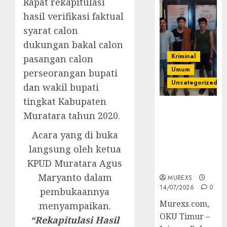
Rapat rekapitulasi
hasil verifikasi faktual
syarat calon
dukungan bakal calon
Kriminal
pasangan calon
Umum
perseorangan bupati
Uncategorized
dan wakil bupati
tingkat Kabupaten
Polres OKUT
Muratara tahun 2020.
Gagalkan
Pengiriman
Acara yang di buka
368 Ton
langsung oleh ketua
Batubara
KPUD Muratara Agus
Ilegal
Maryanto dalam
MUREXS
14/07/2026
0
pembukaannya
Murexs.com,
menyampaikan.
OKU Timur –
“Rekapitulasi Hasil